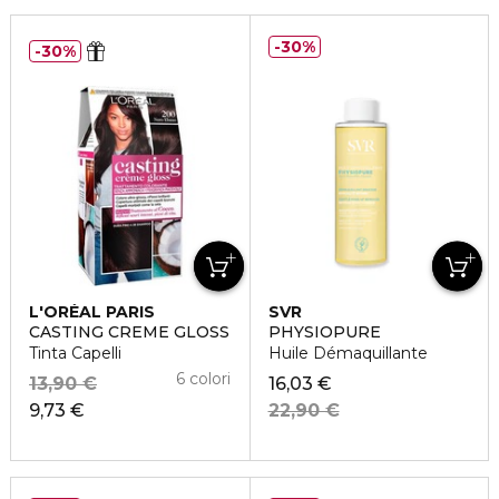
30%
30%
L'ORÉAL PARIS
SVR
CASTING CREME GLOSS
PHYSIOPURE
Tinta Capelli
Huile Démaquillante
6 colori
13,90 €
16,03 €
9,73 €
22,90 €