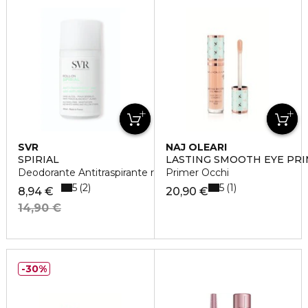
SVR
NAJ OLEARI
SPIRIAL
LASTING SMOOTH EYE PR
Deodorante Antitraspirante roll-on
Primer Occhi
5
5
2
1
8,94 €
20,90 €
14,90 €
30%