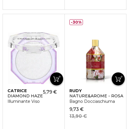
30%
CATRICE
RUDY
5,79 €
DIAMOND HAZE
NATURE&AROME - ROSA
Illuminante Viso
Bagno Docciaschiuma
9,73 €
13,90 €