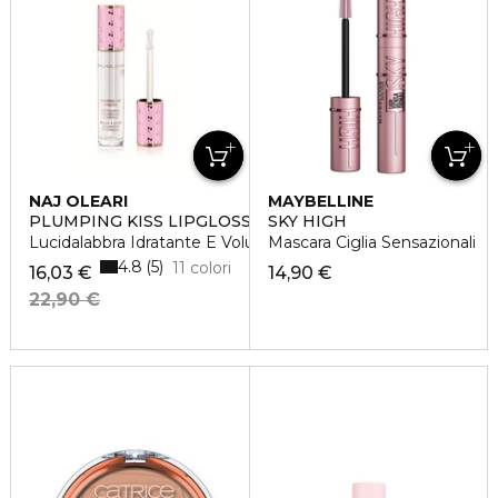
NAJ OLEARI
MAYBELLINE
PLUMPING KISS LIPGLOSS
SKY HIGH
Lucidalabbra Idratante E Volumizzante
Mascara Ciglia Sensazionali
4.8
5
11 colori
16,03 €
14,90 €
22,90 €