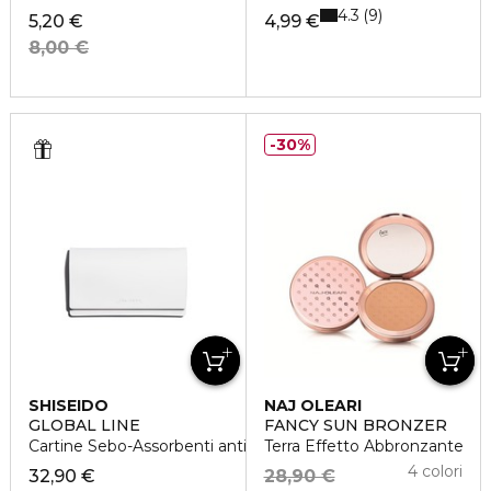
4.3
9
5,20 €
4,99 €
8,00 €
30%
SHISEIDO
NAJ OLEARI
GLOBAL LINE
FANCY SUN BRONZER
Cartine Sebo-Assorbenti anti-lucidità
Terra Effetto Abbronzante
4 colori
32,90 €
28,90 €