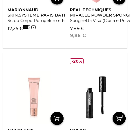
MARIONNAUD
REAL TECHNIQUES
SKIN.SYSTÈME PARIS BATH & BODY
MIRACLE POWDER SPONG
Scrub Corpo Pompelmo e Fiori d'Arancio
Spugnetta Viso (Cipria e Polve
5
7
17,25 €
7,89 €
9,86 €
20%