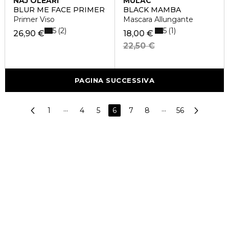
NAJ OLEARI
MULAC
BLUR ME FACE PRIMER
BLACK MAMBA
Primer Viso
Mascara Allungante
5
5
2
1
26,90 €
18,00 €
22,50 €
PAGINA SUCCESSIVA
1
···
4
5
6
7
8
···
56