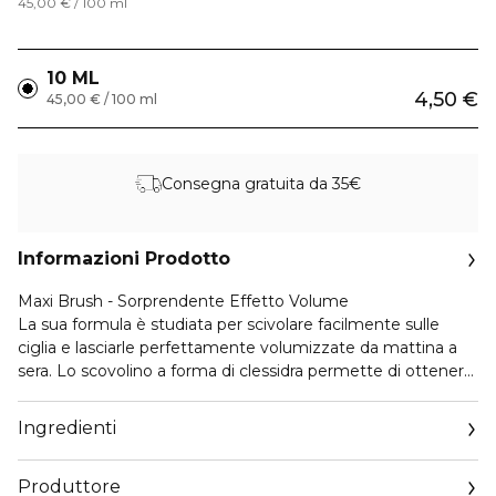
45,00 € / 100 ml
10 ML
4,50 €
45,00 € / 100 ml
Consegna gratuita da 35€
Informazioni Prodotto
Maxi Brush - Sorprendente Effetto Volume
La sua formula è studiata per scivolare facilmente sulle
ciglia e lasciarle perfettamente volumizzate da mattina a
sera. Lo scovolino a forma di clessidra permette di ottenere
ciglia volumizzate fin dalla prima applicazione, senza alcuno
sforzo. Setole in fibra ultra morbida per avvolgere le ciglia
Ingredienti
con delicatezza e pigmenti neri brillanti per donare una
finitura nera intensa.
Produttore