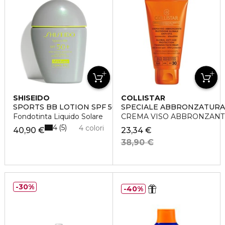
SHISEIDO
COLLISTAR
SPORTS BB LOTION SPF 50+
SPECIALE ABBRONZATURA
Fondotinta Liquido Solare
CREMA VISO ABBRONZANTE
4
5
4 colori
40,90 €
23,34 €
38,90 €
30%
40%