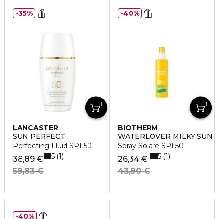
35%
40%
LANCASTER
BIOTHERM
SUN PERFECT
WATERLOVER MILKY SUN
Perfecting Fluid SPF50
Spray Solare SPF50
5
5
1
1
38,89 €
26,34 €
59,83 €
43,90 €
40%