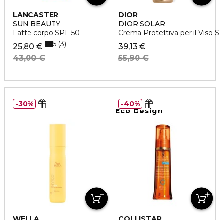
LANCASTER
DIOR
SUN BEAUTY
DIOR SOLAR
Latte corpo SPF 50
Crema Protettiva per il Viso 
5
3
25,80 €
39,13 €
43,00 €
55,90 €
30%
40%
Eco Design
WELLA
COLLISTAR