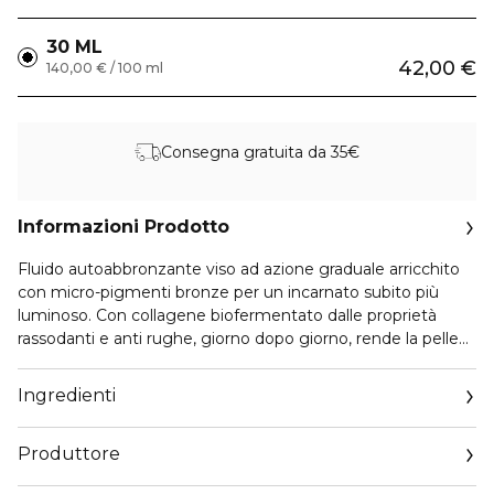
30 ML
42,00 €
140,00 € / 100 ml
Consegna gratuita da 35€
Informazioni Prodotto
Fluido autoabbronzante viso ad azione graduale arricchito
con micro-pigmenti bronze per un incarnato subito più
luminoso. Con collagene biofermentato dalle proprietà
rassodanti e anti rughe, giorno dopo giorno, rende la pelle
più tonica e ne intensifica progressivamente l’incarnato,
donandole un aspetto più ambrato. Da applicare tutti i
Ingredienti
giorni sino all’ottenimento del colorito desiderato. Modulare
poi la frequenza di applicazione in base ai propri gusti.
Produttore