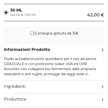
30 ML
42,00 €
140,00 € / 100 ml
Consegna gratuita da 35€
Informazioni Prodotto
Fluido autoabbronzante quotidiano per il viso ad azione
GRADUALE e con protezione solare UVA ed UVB.
Arricchito con collagene bio-fermentato dalle proprietà
rassodanti e anti rughe, protegge dai raggi solari e
contrasta la formazione di rughe e macchie, intensificando
progressivamente l’incarnato della pelle.
Ingredienti
Il prodotto ideale per non rinunciare ad un colorito
abbronzato e naturale senza subire i danni da eccessiva
Produttore
esposizione solare.