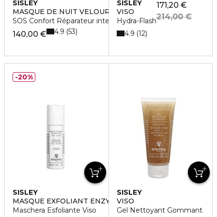
SISLEY
SISLEY
171,20 €
MASQUE DE NUIT VELOURS AUX FLEURS DE SAFRAN
VISO
214,00 €
SOS Confort Réparateur intense
Hydra-Flash
4.9
53
4.9
12
140,00 €
20%
SISLEY
SISLEY
MASQUE EXFOLIANT ENZYMATIQUE
VISO
Maschera Esfoliante Viso
Gel Nettoyant Gommant