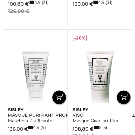
4.9
4.9
31
31
100,80 €
130,00 €
126,00 €
20%
SISLEY
SISLEY
MASQUE PURIFIANT PROFOND AUX RÉSINES TROPICA
VISO
Maschera Purificante
Masque Givre au Tilleul
4.9
5
9
5
136,00 €
108,80 €