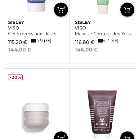
SISLEY
SISLEY
VISO
VISO
Gel Express aux Fleurs
Masque Contour des Yeux
4.9
4.7
35
46
115,20 €
116,80 €
144,00 €
146,00 €
20%