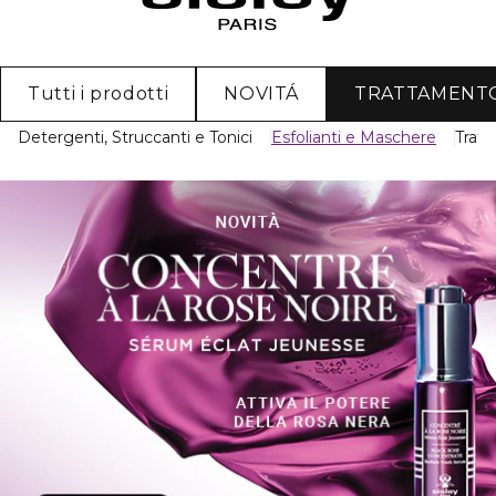
Tutti i prodotti
NOVITÁ
TRATTAMENT
Detergenti, Struccanti e Tonici
Esfolianti e Maschere
Tratt