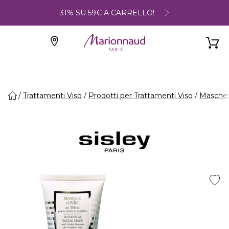
-31% SU 59€ A CARRELLO!
Trattamenti Viso
Prodotti per Trattamenti Viso
Maschere