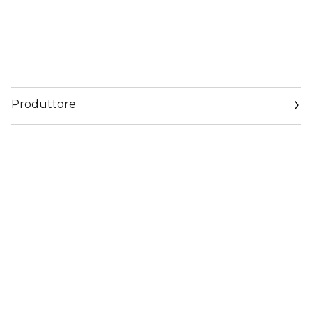
Produttore
Email
www.sisley-paris.com