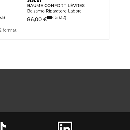
SISLEY
BAUME CONFORT LÈVRES
Balsamo Riparatore Labbra
4.5
23
32
86,00 €
2 formati