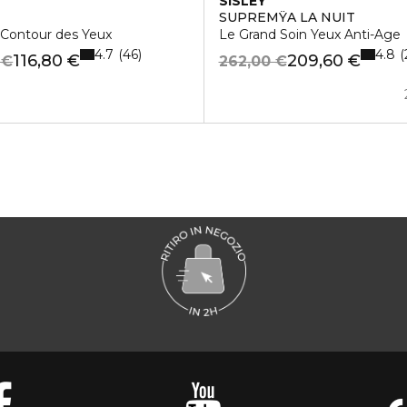
SISLEY
SUPREMŸA LA NUIT
Contour des Yeux
Le Grand Soin Yeux Anti-Age
4.7
4.8
46
116,80 €
209,60 €
 €
262,00 €