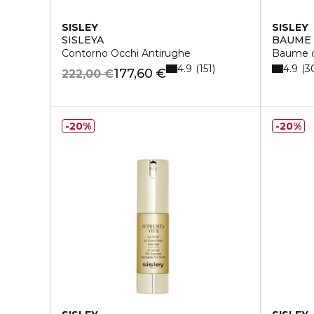
SISLEY
SISLEY
SISLEYA
BAUME 
Contorno Occhi Antirughe
Baume o
4.9
4.9
151
3
177,60 €
222,00 €
20%
20%