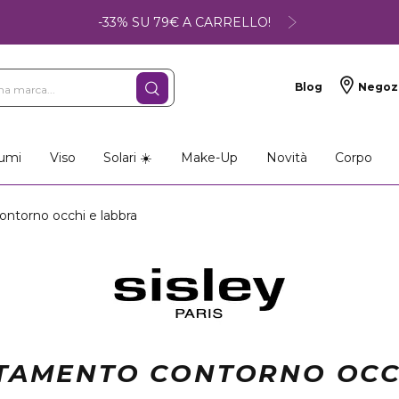
-33% SU 79€ A CARRELLO!
Blog
Negoz
umi
Viso
Solari ☀️
Make-Up
Novità
Corpo
ntorno occhi e labbra
TTAMENTO CONTORNO OCC