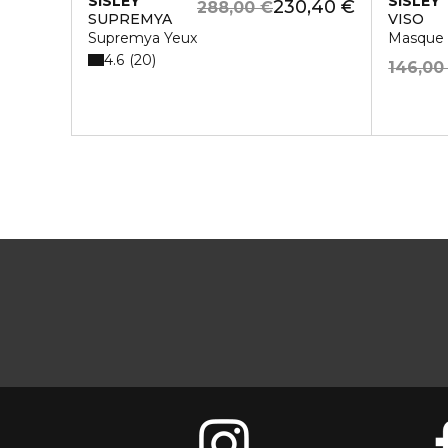
SISLEY
SISLEY
230,40 €
288,00 €
SUPREMYA
VISO
Supremya Yeux
Masque 
4.6
20
146,00