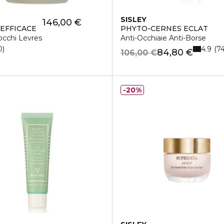
SISLEY
146,00 €
EFFICACE
PHYTO-CERNES ECLAT
cchi Levres
Anti-Occhiaie Anti-Borse
4.9
0
7
84,80 €
106,00 €
20%