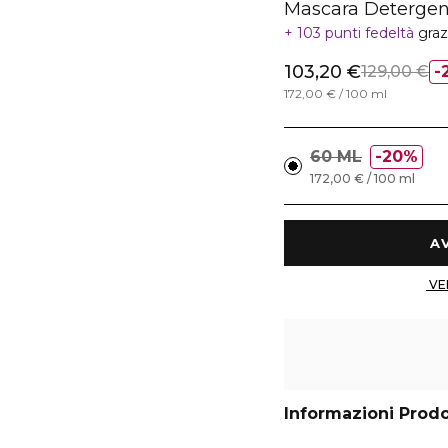
Mascara Detergent
103 punti fedeltà
graz
103,20 €
129,00 €
172,00 € / 100 ml
60 ML
20%
172,00 € / 100 ml
Informazioni Prod