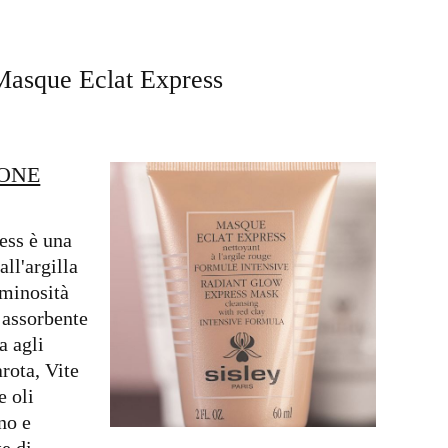
Masque Eclat Express
IONE
ess è una
ll'argilla
uminosità
e assorbente
a agli
arota, Vite
e oli
no e
e di