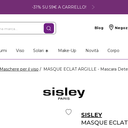
-31% SU 59€ A CARRELLO!
Blog
Negoz
umi
Viso
Solari ☀️
Make-Up
Novità
Corpo
Maschere per il viso
MASQUE ECLAT ARGILLE - Mascara Deterg
SISLEY
MASQUE ECLAT