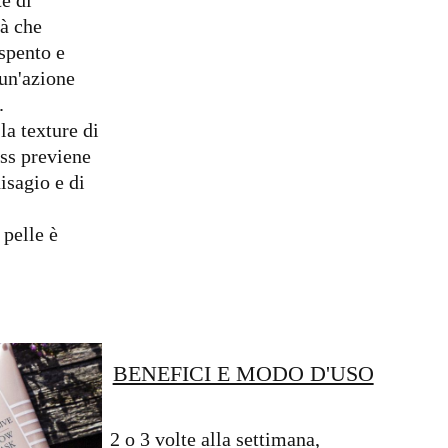
tà che
spento e
 un'azione
.
la texture di
ss previene
isagio e di
 pelle è
BENEFICI E MODO D'USO
2 o 3 volte alla settimana,