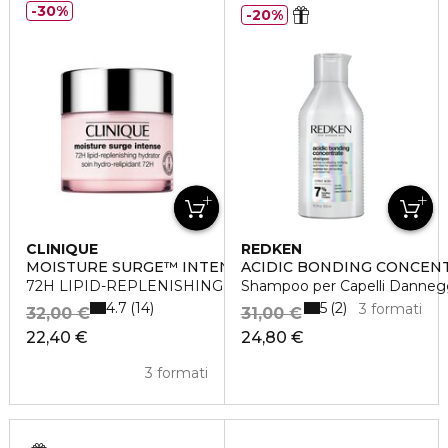
30%
20%
CLINIQUE
REDKEN
MOISTURE SURGE™ INTENSE
ACIDIC BONDING CONCEN
72H LIPID-REPLENISHING HYDRATOR
Shampoo per Capelli Dannegg
4.7
5
14
2
3 formati
32,00 €
31,00 €
22,40 €
24,80 €
3 formati