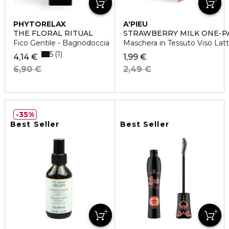
PHYTORELAX
A'PIEU
THE FLORAL RITUAL
STRAWBERRY MILK ONE-P
Fico Gentile - Bagnodoccia
Maschera in Tessuto Viso Latt
5
1
4,14 €
1,99 €
6,90 €
2,49 €
35%
Best Seller
Best Seller