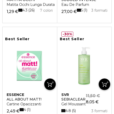
Matita Occhi Lunga Durata
Eau De Parfum
4.3
5
26
1
7 colori
3 formati
1,29 €
27,00 €
30%
Best Seller
Best Seller
ESSENCE
SVR
11,50 €
ALL ABOUT MATT!
SEBIACLEAR
8,05 €
Cartine Opacizzanti
Gel Moussant
4
1
4.8
5
2,49 €
3 formati