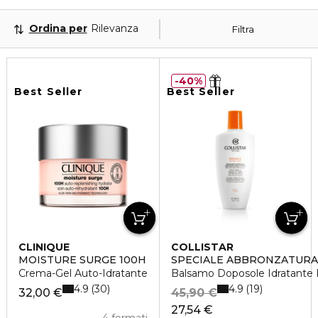
Ordina per
Rilevanza
Filtra
40%
Best Seller
Best Seller
CLINIQUE
COLLISTAR
MOISTURE SURGE 100H
SPECIALE ABBRONZATURA
Crema-Gel Auto-Idratante
Balsamo Doposole Idratante R
4.9
4.9
30
19
32,00 €
45,90 €
27,54 €