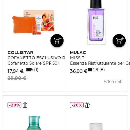
COLLISTAR
MULAC
COFANETTO ESCLUSIVO ROUTINE SOLARE
MISS'T
Cofanetto Solare SPF 50+
Essenza Ristrutturante per Ca
5
4.9
1
8
17,94 €
36,90 €
29,90 €
6 formati
20%
20%