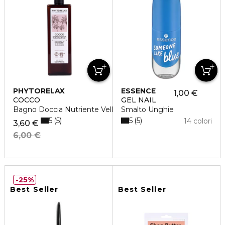
PHYTORELAX
ESSENCE
1,00 €
COCCO
GEL NAIL
Bagno Doccia Nutriente Vellutante
Smalto Unghie
5
5
5
5
14 colori
3,60 €
6,00 €
25%
Best Seller
Best Seller