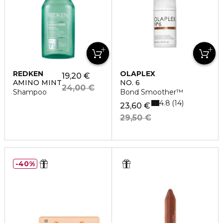
REDKEN
OLAPLEX
19,20 €
AMINO MINT
NO. 6
24,00 €
Shampoo
Bond Smoother™
4.8
14
23,60 €
29,50 €
40%