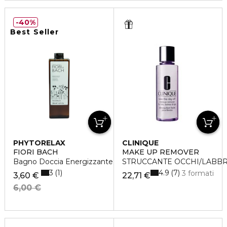
40%
Best Seller
PHYTORELAX
CLINIQUE
FIORI BACH
MAKE UP REMOVER
Bagno Doccia Energizzante
STRUCCANTE OCCHI/LABBR
3
4.9
1
7
3 formati
3,60 €
22,71 €
6,00 €