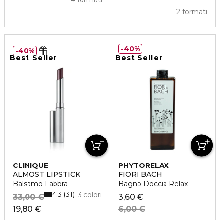
4 formati
2 formati
40%
40%
Best Seller
Best Seller
CLINIQUE
PHYTORELAX
ALMOST LIPSTICK
FIORI BACH
Balsamo Labbra
Bagno Doccia Relax
4.3
31
3 colori
33,00 €
3,60 €
19,80 €
6,00 €