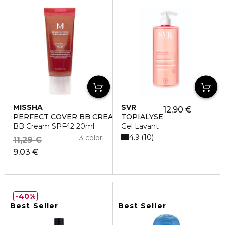
MISSHA
SVR
12,90 €
PERFECT COVER BB CREAM
TOPIALYSE
BB Cream SPF42 20ml
Gel Lavant
4.9
10
3 colori
11,29 €
9,03 €
40%
Best Seller
Best Seller