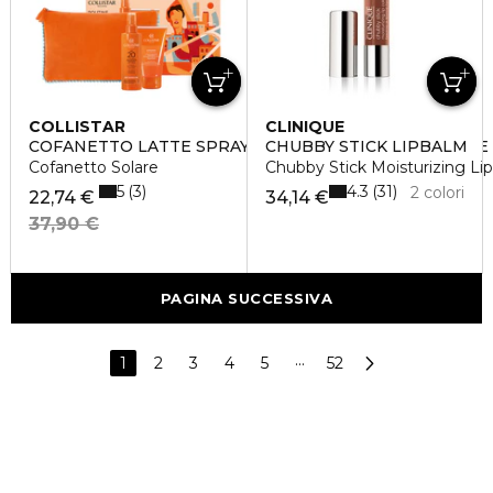
COLLISTAR
CLINIQUE
COFANETTO LATTE SPRAY ABBRONZANTE IDRATANTE 
CHUBBY STICK LIPBALM
Cofanetto Solare
Chubby Stick Moisturizing Li
5
4.3
3
31
2 colori
22,74 €
34,14 €
37,90 €
PAGINA SUCCESSIVA
1
2
3
4
5
···
52