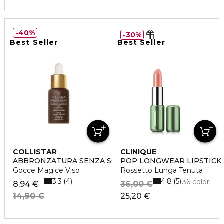
40%
30%
Best Seller
Best Seller
COLLISTAR
CLINIQUE
ABBRONZATURA SENZA SOLE
POP LONGWEAR LIPSTICK
Gocce Magice Viso
Rossetto Lunga Tenuta
3.3
4.8
4
5
36 colori
8,94 €
36,00 €
14,90 €
25,20 €