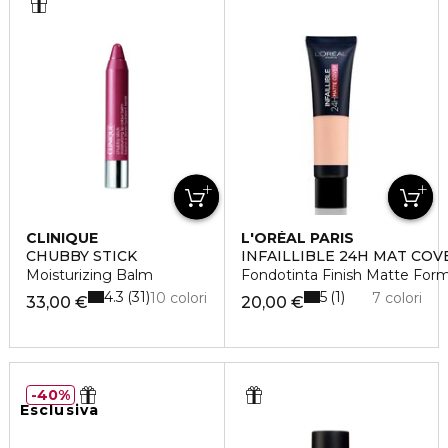
CLINIQUE
L'ORÉAL PARIS
CHUBBY STICK
INFAILLIBLE 24H MAT COV
Moisturizing Balm
Fondotinta Finish Matte For
4.3
5
31
1
10 colori
7 colori
33,00 €
20,00 €
40%
Esclusiva