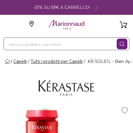
-31% SU 59€ A CARRELLO!
Capelli
Tutti i prodotti per Capelli
KR SOLEIL - Bain Apre