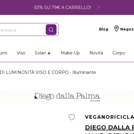
-33% SU 79€ A CARRELLO!
Blog
Negoz
umi
Viso
Solari ☀️
Make-Up
Novità
Corpo
 LUMINOSITÀ VISO E CORPO - Illuminante
VEGANO
RICICL
DIEGO DALLA