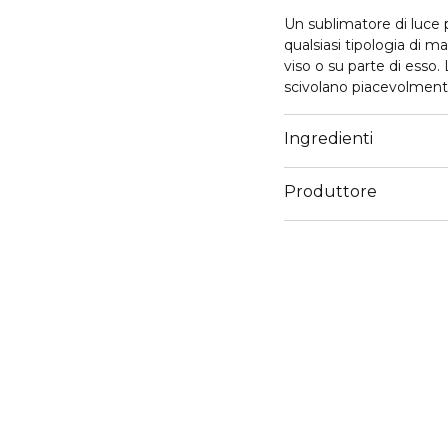
Un sublimatore di luce p
qualsiasi tipologia di ma
viso o su parte di esso. 
scivolano piacevolmente
diffusa”.
Ingredienti
Produttore
Email
customercare@diegoda