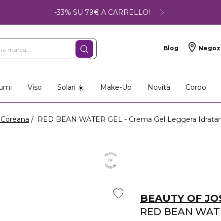
-33% SU 79€ A CARRELLO!
Blog
Negoz
umi
Viso
Solari ☀️
Make-Up
Novità
Corpo
 Coreana
RED BEAN WATER GEL - Crema Gel Leggera Idrata
BEAUTY OF J
RED BEAN WAT