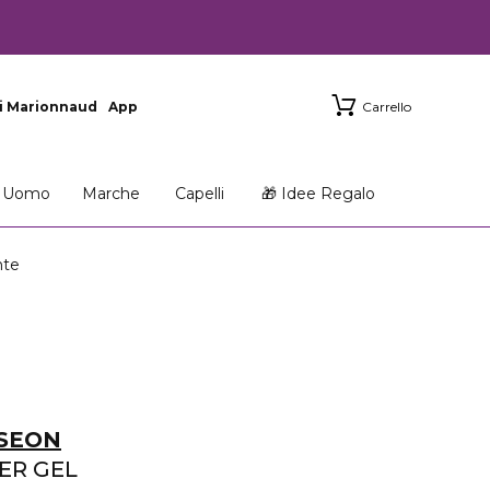
i Marionnaud
App
Carrello
Uomo
Marche
Capelli
🎁 Idee Regalo
nte
OSEON
ER GEL