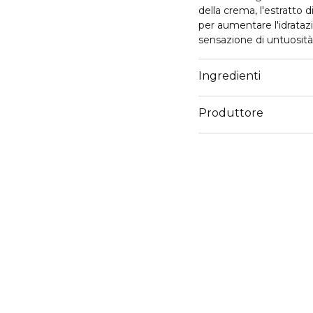
della crema, l'estratto 
per aumentare l'idratazio
sensazione di untuosità e
l'assorbimento del sebo 
contribuisce alla salute e
Ingredienti
aiutano a prevenire i se
assorbe nella pelle co
Produttore
Applicare una quantità a
routine di cura della pe
Email
igamero@cosmeservic