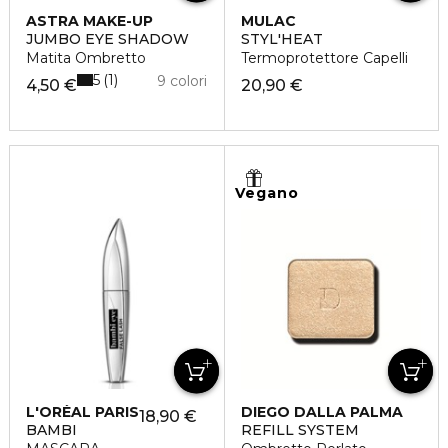
ASTRA MAKE-UP
MULAC
JUMBO EYE SHADOW
STYL'HEAT
Matita Ombretto
Termoprotettore Capelli
5
1
9 colori
4,50 €
20,90 €
Vegano
L'ORÉAL PARIS
DIEGO DALLA PALMA
18,90 €
BAMBI
REFILL SYSTEM