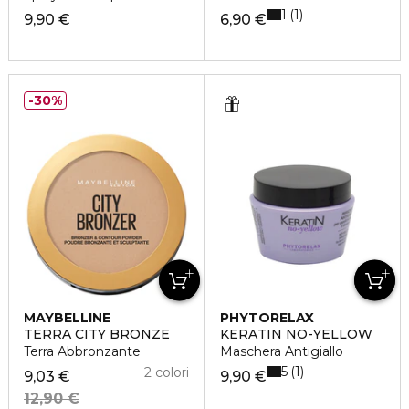
1
1
9,90 €
6,90 €
30%
MAYBELLINE
PHYTORELAX
TERRA CITY BRONZE
KERATIN NO-YELLOW
Terra Abbronzante
Maschera Antigiallo
5
1
2 colori
9,03 €
9,90 €
12,90 €