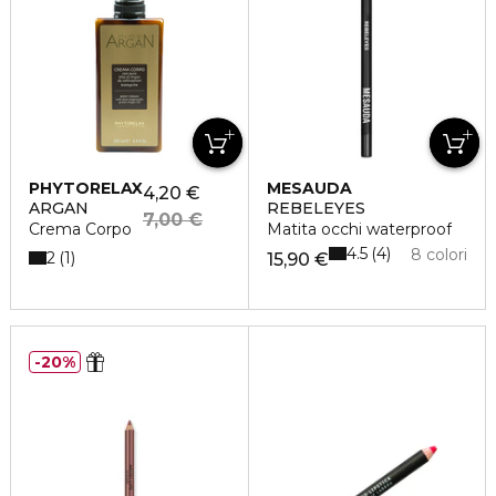
PHYTORELAX
MESAUDA
4,20 €
ARGAN
REBELEYES
7,00 €
Crema Corpo
Matita occhi waterproof
4.5
4
8 colori
2
1
15,90 €
20%