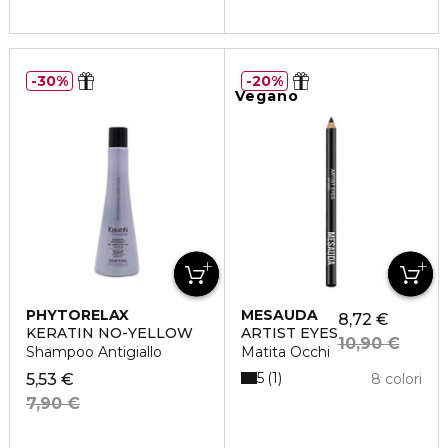
30%
20%
Vegano
PHYTORELAX
MESAUDA
8,72 €
KERATIN NO-YELLOW
ARTIST EYES
10,90 €
Shampoo Antigiallo
Matita Occhi
5
1
5,53 €
8 colori
7,90 €