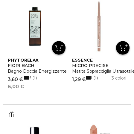
PHYTORELAX
ESSENCE
FIORI BACH
MICRO PRECISE
Bagno Doccia Energizzante
Matita Sopracciglia Ultrasottil
3
1
1
1
3 colori
3,60 €
1,29 €
6,00 €