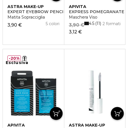
ASTRA MAKE-UP
APIVITA
EXPERT EYEBROW PENCIL
EXPRESS POMEGRANATE
Matita Sopracciglia
Maschera Viso
4.5
11
5 colori
2 formati
3,90 €
3,90 €
3,12 €
20%
Esclusiva
APIVITA
ASTRA MAKE-UP