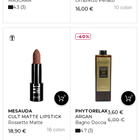
MASCARA
Ombretto Perlato
4.3
3
10 colori
16,00 €
40%
MESAUDA
PHYTORELAX
3,60 €
CULT MATTE LIPSTICK
ARGAN
6,00 €
Rossetto Matte
Bagno Doccia
18 colori
4.7
3
18,90 €