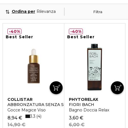
Ordina per
Rilevanza
Filtra
40%
40%
Best Seller
Best Seller
COLLISTAR
PHYTORELAX
ABBRONZATURA SENZA SOLE
FIORI BACH
Gocce Magice Viso
Bagno Doccia Relax
3.3
4
8,94 €
3,60 €
14,90 €
6,00 €