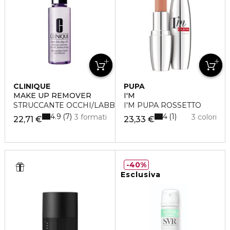
CLINIQUE
PUPA
MAKE UP REMOVER
I'M
STRUCCANTE OCCHI/LABBRA TAKE THE DAY OFF
I'M PUPA ROSSETTO
4.9
4
7
1
3 formati
3 colori
22,71 €
23,33 €
40%
Esclusiva