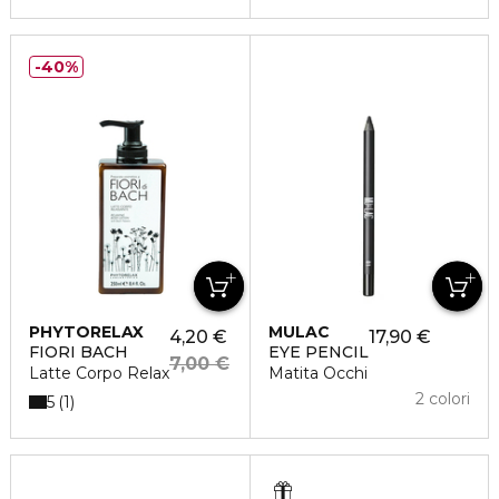
40%
PHYTORELAX
MULAC
4,20 €
17,90 €
FIORI BACH
EYE PENCIL
7,00 €
Latte Corpo Relax
Matita Occhi
2 colori
5
1