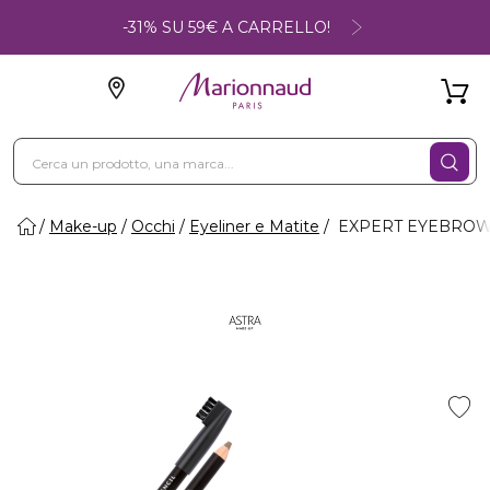
-31% SU 59€ A CARRELLO!
Make-up
Occhi
Eyeliner e Matite
EXPERT EYEBROW PE