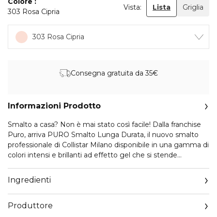
Colore
Vista:
Lista
Griglia
303 Rosa Cipria
303 Rosa Cipria
Consegna gratuita da 35€
Informazioni Prodotto
Smalto a casa? Non è mai stato così facile! Dalla franchise
Puro, arriva PURO Smalto Lunga Durata, il nuovo smalto
professionale di Collistar Milano disponibile in una gamma di
colori intensi e brillanti ad effetto gel che si stende
facilmente e si asciuga subito, per un risultato professionale
a casa tua.
Ingredienti
La nuova formula contiene un attivo, estratto da un’alga
Produttore
rossa calcificata, ricco di oligoelementi e micronutrienti
fondamentali per esaltare la salute e la naturale bellezza