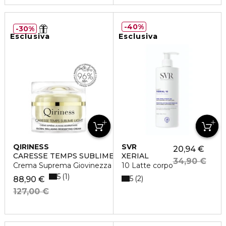
40%
30%
Esclusiva
Esclusiva
QIRINESS
SVR
20,94 €
CARESSE TEMPS SUBLIME LIGHT
XERIAL
34,90 €
Crema Suprema Giovinezza Ridensificante Versione Light
10 Latte corpo
5
1
5
2
88,90 €
127,00 €