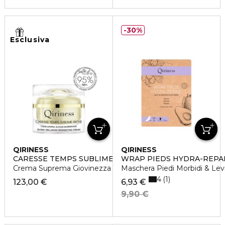
30%
Esclusiva
QIRINESS
QIRINESS
CARESSE TEMPS SUBLIME RICHE
WRAP PIEDS HYDRA-REPA
Crema Suprema Giovinezza Ridensificante Versione Ricca
Maschera Piedi Morbidi & Levi
4
1
123,00 €
6,93 €
9,90 €