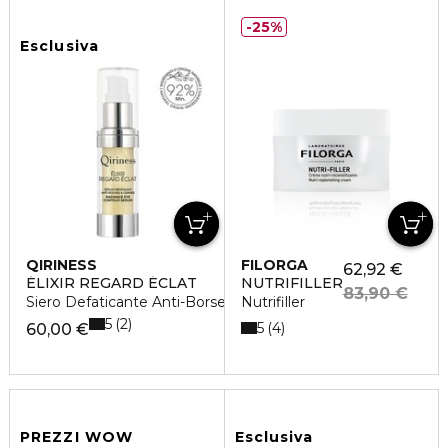
25%
Esclusiva
QIRINESS
FILORGA
62,92 €
ÉLIXIR REGARD ÉCLAT
NUTRIFILLER
83,90 €
Siero Defaticante Anti-Borse & Occhiaie
Nutrifiller
5
2
5
4
60,00 €
PREZZI WOW
Esclusiva