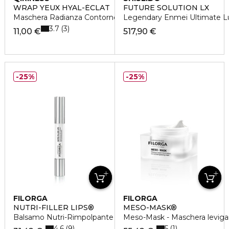
WRAP YEUX HYAL-ÉCLAT
FUTURE SOLUTION LX
Maschera Radianza Contorno Occhi
Legendary Enmei Ultimate 
3.7
3
11,00 €
517,90 €
25%
25%
FILORGA
FILORGA
NUTRI-FILLER LIPS®
MESO-MASK®
Balsamo Nutri-Rimpolpante 3 In 1
Meso-Mask - Maschera leviga
4.6
5
9
1