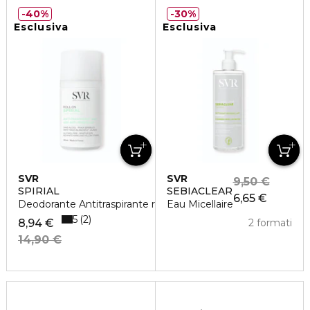
40%
30%
Esclusiva
Esclusiva
SVR
SVR
9,50 €
SPIRIAL
SEBIACLEAR
6,65 €
Deodorante Antitraspirante roll-on
Eau Micellaire
5
2
8,94 €
2 formati
14,90 €