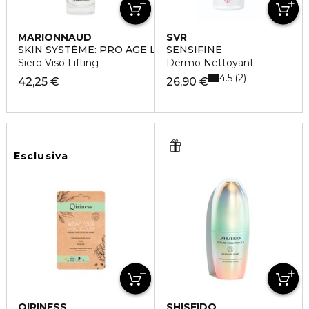
MARIONNAUD
SVR
SKIN SYSTÉME: PRO AGE LIFT
SENSIFINE
Siero Viso Lifting
Dermo Nettoyant
4.5
2
42,25 €
26,90 €
Esclusiva
QIRINESS
SHISEIDO