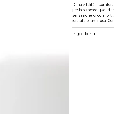
Dona vitalità e comfort 
per la skincare quotidi
sensazione di comfort is
idratata e luminosa. Con
tutta la sua ricchezza mi
circolazione dell'acqua 
Ingredienti
vegetale per stimolare la
Dermatologicamente test
mattina e/o sera sulla p
Vai su
https://www.mari
smaltire in modo sosteni
smaltimento è 2009