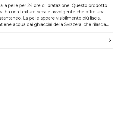
alla pelle per 24 ore di idratazione. Questo prodotto
ana ha una texture ricca e avvolgente che offre una
tantaneo. La pelle appare visibilmente più liscia,
tiene acqua dai ghiacciai della Svizzera, che rilascia
nerale, estratto di viola selvatica, per favorire la
nella pelle, e un complesso di zuccheri di origine
 sintesi di acido ialuronico e trattenere l'idratazione.
ata, adatta a pelli normali o secche. Applicare
elle detersa.
onnaud.it/etichetta-ambientale
e scopri come
bile il packaging del tuo prodotto. Il codice di