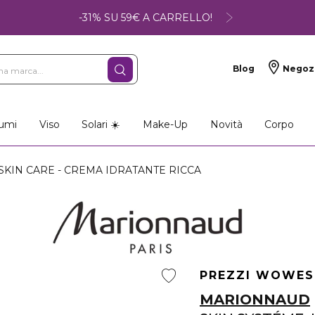
-31% SU 59€ A CARRELLO!
Blog
Negoz
umi
Viso
Solari ☀️
Make-Up
Novità
Corpo
KIN CARE - CREMA IDRATANTE RICCA
PREZZI WOW
ES
MARIONNAUD