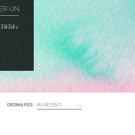
R UN TRUCCO ...
o TikTok e
ORDINA PER:
PIÙ RECENTI
BIOTHERM E LANCÔM...