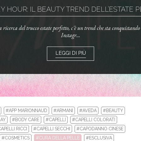
 HOUR: IL BEAUTY TREND DELL’ESTATE PE
la ricerca del trucco estate perfetto, c'è un trend che sta conquistand
Instagr...
LEGGI DI PIÙ
#APP MARIONNAUD
#ARMANI
#AVEDA
#BEAUTY
AY
#BODY CARE
#CAPELLI
#CAPELLI COLORATI
APELLI RICCI
#CAPELLI SECCHI
#CAPODANNO CINESE
LA TUA ROUTINE CON I BEST SELLERS DI 
#COSMETICS
#CURA DELLA PELLE
#ESCLUSIVA