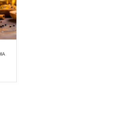
 invernali del 2024 sono iniziati e noi Beauty Addicted non vedevam
Perché cosa...
LEGGI DI PIÙ
HIA
CROMIA & BEAUTY: SCOPRI QUAL È LA TU
è l'Armocromia: ad ogni stagione i suoi colori "amici". Ti sei mai 
perchè alc...