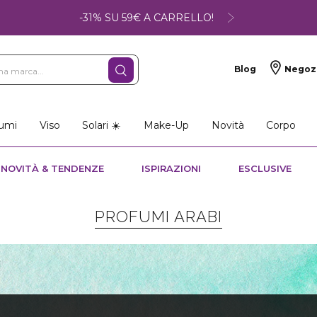
-31% SU 59€ A CARRELLO!
Blog
Negoz
umi
Viso
Solari ☀️
Make-Up
Novità
Corpo
NOVITÀ & TENDENZE
ISPIRAZIONI
ESCLUSIVE
PROFUMI ARABI