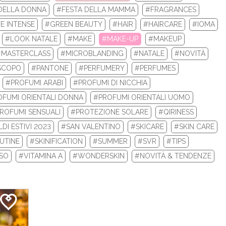
DELLA DONNA
#FESTA DELLA MAMMA
#FRAGRANCES
 la tua nuova routine di bellezza con i prodotti beauty Biotherm e
E INTENSE
#GREEN BEAUTY
#HAIR
#HAIRCARE
#IOMA
Re...
#LOOK NATALE
#MAKE
#MAKE-UP
#MAKEUP
#MASTERCLASS
#MICROBLANDING
#NATALE
#NOVITÀ
LEGGI DI PIÙ
SCOPO
#PANTONE
#PERFUMERY
#PERFUMES
#PROFUMI ARABI
#PROFUMI DI NICCHIA
FUMI ORIENTALI DONNA
#PROFUMI ORIENTALI UOMO
ROFUMI SENSUALI
#PROTEZIONE SOLARE
#QIRINESS
DI ESTIVI 2023
#SAN VALENTINO
#SKICARE
#SKIN CARE
UTINE
#SKINIFICATION
#SUMMER
#SVR
#TIPS
ISO
#VITAMINA A
#WONDERSKIN
#NOVITÀ & TENDENZE
 INVERNALI 2024: ECCO I TOP 10 PRODOTT