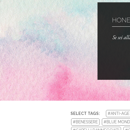
HONEY
Se sei al
SELECT TAGS:
#ANTI-AGE
#BENESSERE
#BLUE MOND