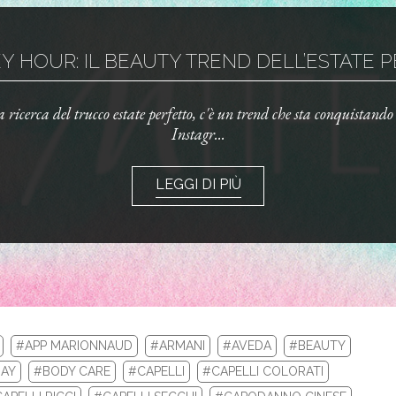
 HOUR: IL BEAUTY TREND DELL’ESTATE PE
la ricerca del trucco estate perfetto, c'è un trend che sta conquistand
Instagr...
LEGGI DI PIÙ
#APP MARIONNAUD
#ARMANI
#AVEDA
#BEAUTY
AY
#BODY CARE
#CAPELLI
#CAPELLI COLORATI