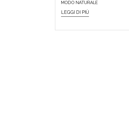
MODO NATURALE
Che cos'
LEGGI DI PIÙ
FEST
TIC TAC