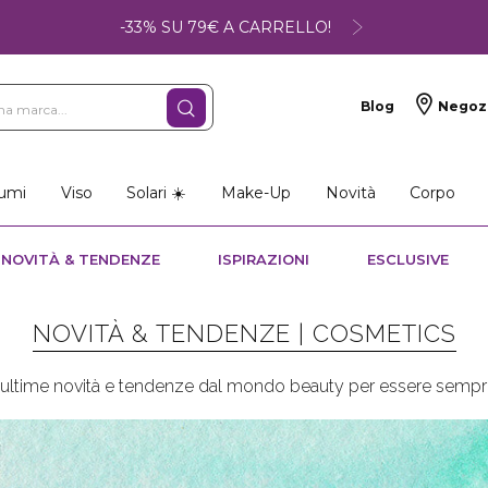
-33% SU 79€ A CARRELLO!
Blog
Negoz
umi
Viso
Solari ☀️
Make-Up
Novità
Corpo
NOVITÀ & TENDENZE
ISPIRAZIONI
ESCLUSIVE
NOVITÀ & TENDENZE |
COSMETICS
e ultime novità e tendenze dal mondo beauty per essere sempre