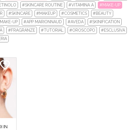
ETINOLO
#SKINCARE ROUTINE
#VITAMINA A
#MAKE-UP
IR
#SKINCARE
#MAKEUP
#COSMETICS
#BEAUTY
 invernali del 2024 sono iniziati e noi Beauty Addicted non vedevam
Perché cosa...
MAKE-UP
#APP MARIONNAUD
#AVEDA
#SKINIFICATION
À
#FRAGRANZE
#TUTORIAL
#OROSCOPO
#ESCLUSIVA
LEGGI DI PIÙ
RIA
CROMIA & BEAUTY: SCOPRI QUAL È LA TU
I IN