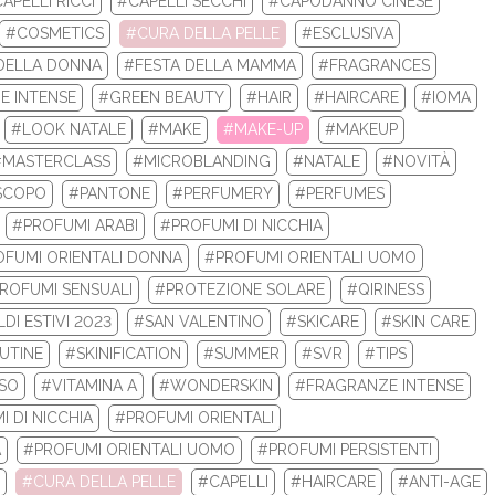
APELLI RICCI
#CAPELLI SECCHI
#CAPODANNO CINESE
LA TUA ROUTINE CON I BEST SELLERS DI 
#COSMETICS
#CURA DELLA PELLE
#ESCLUSIVA
DELLA DONNA
#FESTA DELLA MAMMA
#FRAGRANCES
 la tua nuova routine di bellezza con i prodotti beauty Biotherm e
E INTENSE
#GREEN BEAUTY
#HAIR
#HAIRCARE
#IOMA
Re...
#LOOK NATALE
#MAKE
#MAKE-UP
#MAKEUP
#MASTERCLASS
#MICROBLANDING
#NATALE
#NOVITÀ
LEGGI DI PIÙ
SCOPO
#PANTONE
#PERFUMERY
#PERFUMES
#PROFUMI ARABI
#PROFUMI DI NICCHIA
FUMI ORIENTALI DONNA
#PROFUMI ORIENTALI UOMO
ROFUMI SENSUALI
#PROTEZIONE SOLARE
#QIRINESS
DI ESTIVI 2023
#SAN VALENTINO
#SKICARE
#SKIN CARE
UTINE
#SKINIFICATION
#SUMMER
#SVR
#TIPS
ISO
#VITAMINA A
#WONDERSKIN
#FRAGRANZE INTENSE
 DI NICCHIA
#PROFUMI ORIENTALI
A
#PROFUMI ORIENTALI UOMO
#PROFUMI PERSISTENTI
#CURA DELLA PELLE
#CAPELLI
#HAIRCARE
#ANTI-AGE
 INVERNALI 2024: ECCO I TOP 10 PRODOTT