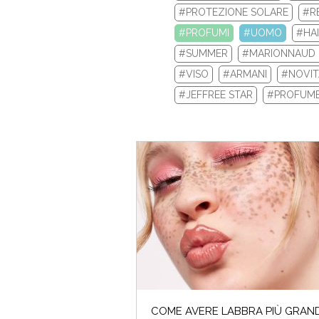
#PROTEZIONE SOLARE
#R
#PROFUMI
#UOMO
#HA
I saldi
#SUMMER
#MARIONNAUD 
#VISO
#ARMANI
#NOVIT
#JEFFREE STAR
#PROFUME
ARMO
COME AVERE LABBRA PIÙ GRAND