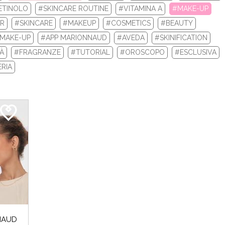
ETINOLO
#SKINCARE ROUTINE
#VITAMINA A
#MAKE-UP
IR
#SKINCARE
#MAKEUP
#COSMETICS
#BEAUTY
 invernali del 2024 sono iniziati e noi Beauty Addicted non vedevam
Perché cosa...
MAKE-UP
#APP MARIONNAUD
#AVEDA
#SKINIFICATION
À
#FRAGRANZE
#TUTORIAL
#OROSCOPO
#ESCLUSIVA
LEGGI DI PIÙ
RIA
CROMIA & BEAUTY: SCOPRI QUAL È LA TU
NAUD