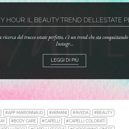
 HOUR: IL BEAUTY TREND DELL’ESTATE PE
la ricerca del trucco estate perfetto, c'è un trend che sta conquistand
Instagr...
LEGGI DI PIÙ
#APP MARIONNAUD
#ARMANI
#AVEDA
#BEAUTY
AY
#BODY CARE
#CAPELLI
#CAPELLI COLORATI