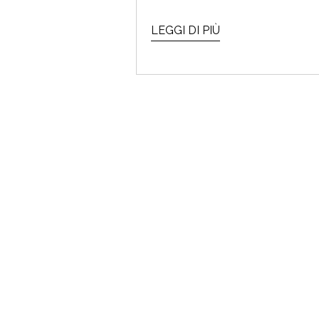
Che cos'
LEGGI DI PIÙ
FEST
TIC TAC