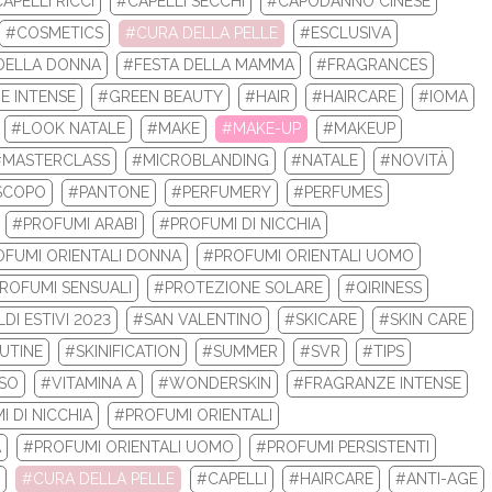
APELLI RICCI
#CAPELLI SECCHI
#CAPODANNO CINESE
LA TUA ROUTINE CON I BEST SELLERS DI 
#COSMETICS
#CURA DELLA PELLE
#ESCLUSIVA
DELLA DONNA
#FESTA DELLA MAMMA
#FRAGRANCES
 la tua nuova routine di bellezza con i prodotti beauty Biotherm e
E INTENSE
#GREEN BEAUTY
#HAIR
#HAIRCARE
#IOMA
Re...
#LOOK NATALE
#MAKE
#MAKE-UP
#MAKEUP
#MASTERCLASS
#MICROBLANDING
#NATALE
#NOVITÀ
LEGGI DI PIÙ
SCOPO
#PANTONE
#PERFUMERY
#PERFUMES
#PROFUMI ARABI
#PROFUMI DI NICCHIA
FUMI ORIENTALI DONNA
#PROFUMI ORIENTALI UOMO
ROFUMI SENSUALI
#PROTEZIONE SOLARE
#QIRINESS
DI ESTIVI 2023
#SAN VALENTINO
#SKICARE
#SKIN CARE
UTINE
#SKINIFICATION
#SUMMER
#SVR
#TIPS
ISO
#VITAMINA A
#WONDERSKIN
#FRAGRANZE INTENSE
 DI NICCHIA
#PROFUMI ORIENTALI
A
#PROFUMI ORIENTALI UOMO
#PROFUMI PERSISTENTI
#CURA DELLA PELLE
#CAPELLI
#HAIRCARE
#ANTI-AGE
 INVERNALI 2024: ECCO I TOP 10 PRODOTT