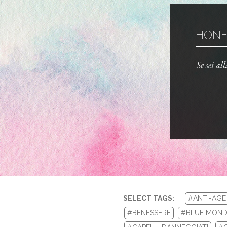
HONEY
Se sei al
SELECT TAGS:
#ANTI-AGE
#BENESSERE
#BLUE MOND