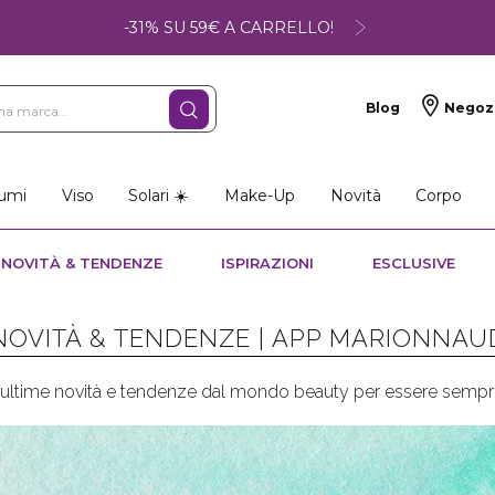
-31% SU 59€ A CARRELLO!
Blog
Negoz
umi
Viso
Solari ☀️
Make-Up
Novità
Corpo
NOVITÀ & TENDENZE
ISPIRAZIONI
ESCLUSIVE
NOVITÀ & TENDENZE |
APP MARIONNAU
e ultime novità e tendenze dal mondo beauty per essere sempre