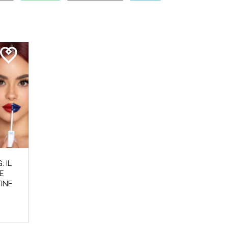
 invernali del 2024 sono iniziati e noi Beauty Addicted non vedevam
Perché cosa...
LEGGI DI PIÙ
 IL
E
INE
CROMIA & BEAUTY: SCOPRI QUAL È LA TU