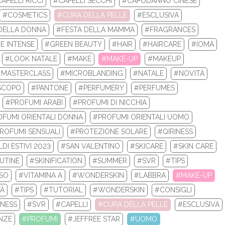
APELLI RICCI
#CAPELLI SECCHI
#CAPODANNO CINESE
LA TUA ROUTINE CON I BEST SELLERS DI 
#COSMETICS
#CURA DELLA PELLE
#ESCLUSIVA
DELLA DONNA
#FESTA DELLA MAMMA
#FRAGRANCES
 la tua nuova routine di bellezza con i prodotti beauty Biotherm e
E INTENSE
#GREEN BEAUTY
#HAIR
#HAIRCARE
#IOMA
Re...
#LOOK NATALE
#MAKE
#MAKE-UP
#MAKEUP
#MASTERCLASS
#MICROBLANDING
#NATALE
#NOVITÀ
LEGGI DI PIÙ
SCOPO
#PANTONE
#PERFUMERY
#PERFUMES
#PROFUMI ARABI
#PROFUMI DI NICCHIA
FUMI ORIENTALI DONNA
#PROFUMI ORIENTALI UOMO
ROFUMI SENSUALI
#PROTEZIONE SOLARE
#QIRINESS
DI ESTIVI 2023
#SAN VALENTINO
#SKICARE
#SKIN CARE
UTINE
#SKINIFICATION
#SUMMER
#SVR
#TIPS
ISO
#VITAMINA A
#WONDERSKIN
#LABBRA
#MAKE-UP
TÀ
#TIPS
#TUTORIAL
#WONDERSKIN
#CONSIGLI
INESS
#SVR
#CAPELLI
#CURA DELLA PELLE
#ESCLUSIVA
NZE
#PROFUMI
#JEFFREE STAR
#UOMO
 INVERNALI 2024: ECCO I TOP 10 PRODOTT