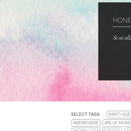
HONEY
Se sei al
SELECT TAGS:
#ANTI-AGE
#BENESSERE
#BLUE MOND