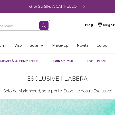
-31% SU 59€ A CARRELLO!
Blog
Negoz
umi
Viso
Solari ☀️
Make-Up
Novità
Corpo
NOVITÀ & TENDENZE
ISPIRAZIONI
ESCLUSIVE
ESCLUSIVE |
LABBRA
Solo da Marionnaud, solo per te. Scopri le nostre Esclusive!