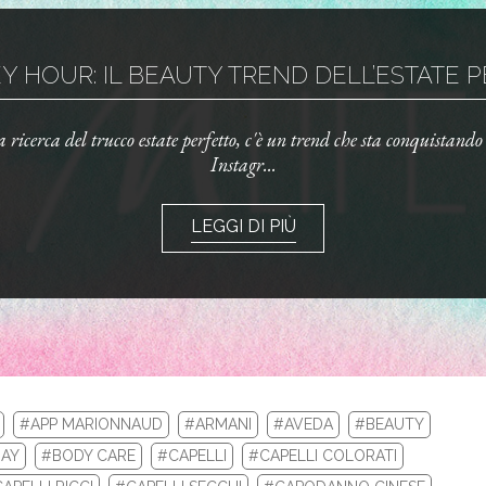
 HOUR: IL BEAUTY TREND DELL’ESTATE PE
la ricerca del trucco estate perfetto, c'è un trend che sta conquistand
Instagr...
LEGGI DI PIÙ
#APP MARIONNAUD
#ARMANI
#AVEDA
#BEAUTY
AY
#BODY CARE
#CAPELLI
#CAPELLI COLORATI