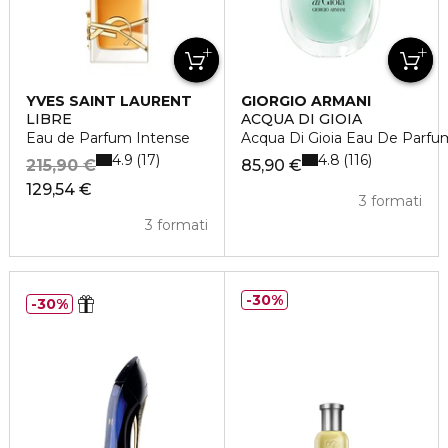
YVES SAINT LAURENT
GIORGIO ARMANI
LIBRE
ACQUA DI GIOIA
Eau de Parfum Intense
Acqua Di Gioia Eau De Parfu
4.9
4.8
17
116
215,90 €
85,90 €
129,54 €
3 formati
3 formati
30%
30%