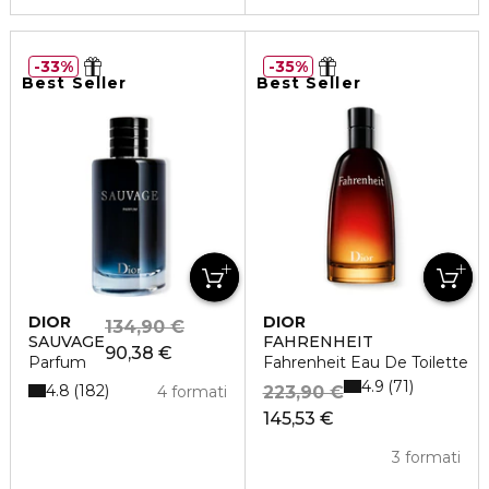
33%
35%
Best Seller
Best Seller
DIOR
DIOR
134,90 €
SAUVAGE
FAHRENHEIT
90,38 €
Parfum
Fahrenheit Eau De Toilette
4.9
71
4.8
182
4 formati
223,90 €
145,53 €
3 formati