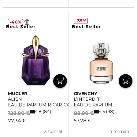
35%
40%
Best Seller
Best Seller
MUGLER
GIVENCHY
ALIEN
L’INTERDIT
EAU DE PARFUM RICARICABILE
EAU DE PARFUM
4.8
4.6
84
98
128,90 €
88,90 €
77,34 €
57,78 €
3 formati
4 formati