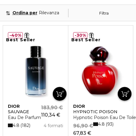
Ordina per
Rilevanza
Filtra
40%
30%
Best Seller
Best Seller
DIOR
DIOR
183,90 €
SAUVAGE
HYPNOTIC POISON
110,34 €
Eau De Parfum
Hypnotic Poison Eau De Toile
4.8
93
4.8
182
4 formati
96,90 €
67,83 €