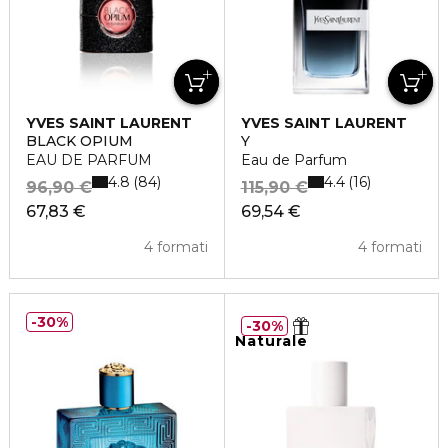
YVES SAINT LAURENT
YVES SAINT LAURENT
BLACK OPIUM
Y
EAU DE PARFUM
Eau de Parfum
4.8
4.4
84
16
96,90 €
115,90 €
67,83 €
69,54 €
4 formati
4 formati
30%
30%
Naturale