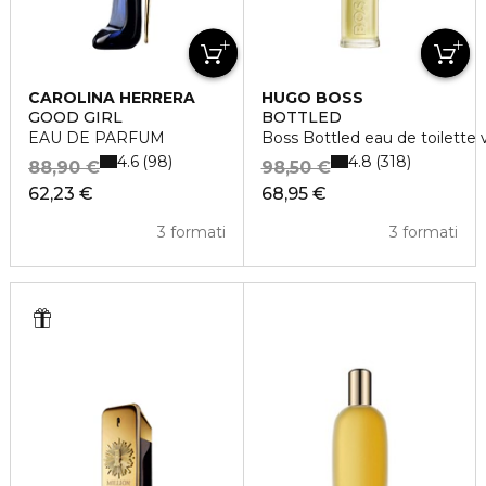
CAROLINA HERRERA
HUGO BOSS
GOOD GIRL
BOTTLED
EAU DE PARFUM
Boss Bottled eau de toilette 
4.6
4.8
98
318
88,90 €
98,50 €
62,23 €
68,95 €
3 formati
3 formati