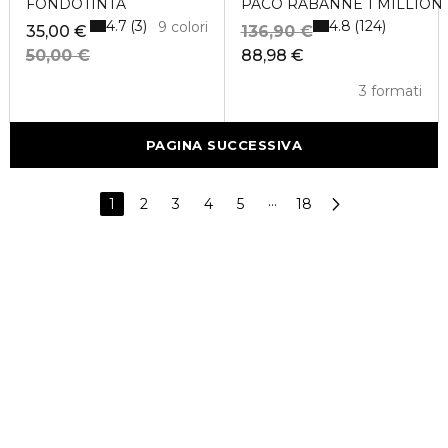
FONDOTINTA
PACO RABANNE 1 MILLION Ea
4.7
4.8
3
124
9 colori
35,00 €
136,90 €
50,00 €
88,98 €
3 formati
PAGINA SUCCESSIVA
1
2
3
4
5
···
18