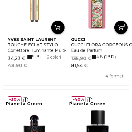
YVES SAINT LAURENT
GUCCI
TOUCHE ÉCLAT STYLO
GUCCI FLORA GORGEOUS 
Correttore Illuminante Multi-Uso
Eau de Parfum
5
4.8
8
2812
6 colori
34,23 €
135,90 €
48,90 €
81,54 €
4 formati
30%
40%
Pianeta Green
Pianeta Green