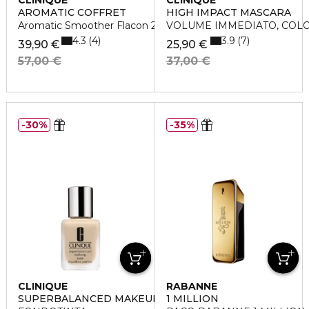
CLINIQUE
CLINIQUE
AROMATIC COFFRET
HIGH IMPACT MASCARA
Aromatic Smoother Flacon 200 Ml
VOLUME IMMEDIATO, COL
4.3
3.9
4
7
39,90 €
25,90 €
57,00 €
37,00 €
30%
35%
CLINIQUE
RABANNE
SUPERBALANCED MAKEUP
1 MILLION