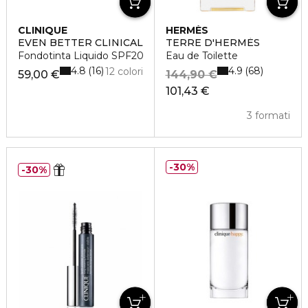
CLINIQUE
HERMÈS
EVEN BETTER CLINICAL
TERRE D'HERMÈS
Fondotinta Liquido SPF20
Eau de Toilette
4.8
4.9
16
68
12 colori
59,00 €
144,90 €
101,43 €
3 formati
30%
30%