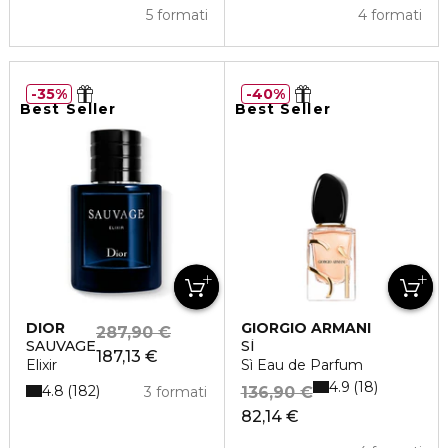
5 formati
4 formati
35%
40%
Best Seller
Best Seller
DIOR
GIORGIO ARMANI
287,90 €
SAUVAGE
SÌ
187,13 €
Elixir
Sì Eau de Parfum
4.9
18
4.8
182
3 formati
136,90 €
82,14 €