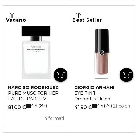
Vegano
Best Seller
NARCISO RODRIGUEZ
GIORGIO ARMANI
PURE MUSC FOR HER
EYE TINT
EAU DE PARFUM
Ombretto Fluido
4.9
4.5
82
24
21 colori
81,00 €
41,90 €
4 formati