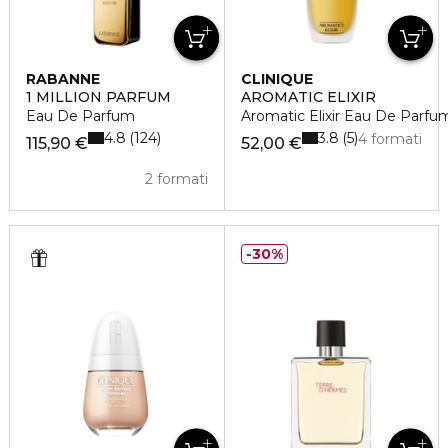
RABANNE
CLINIQUE
1 MILLION PARFUM
AROMATIC ELIXIR
Eau De Parfum
Aromatic Elixir Eau De Parfu
4.8
3.8
124
5
4 formati
115,90 €
52,00 €
2 formati
30%