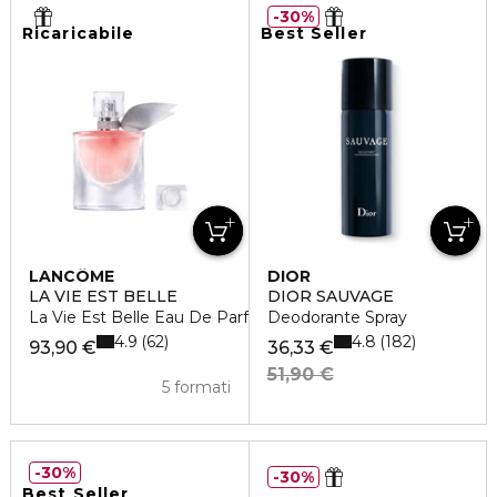
30%
Ricaricabile
Best Seller
LANCÔME
DIOR
LA VIE EST BELLE
DIOR SAUVAGE
La Vie Est Belle Eau De Parfum
Deodorante Spray
4.9
4.8
62
182
93,90 €
36,33 €
51,90 €
5 formati
30%
30%
Best Seller