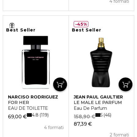
4 formati
45%
Best Seller
Best Seller
NARCISO RODRIGUEZ
JEAN PAUL GAULTIER
FOR HER
LE MALE LE PARFUM
EAU DE TOILETTE
Eau De Parfum
4.8
5
119
46
69,00 €
158,90 €
87,39 €
4 formati
2 formati