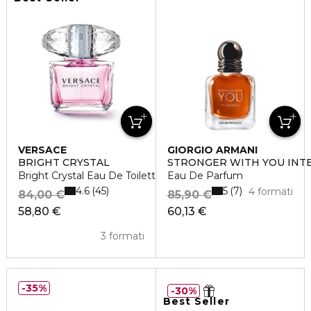
VERSACE
GIORGIO ARMANI
BRIGHT CRYSTAL
STRONGER WITH YOU INT
Bright Crystal Eau De Toilette Vaporisateur
Eau De Parfum
4.6
5
45
7
4 formati
84,00 €
85,90 €
58,80 €
60,13 €
3 formati
35%
30%
Best Seller