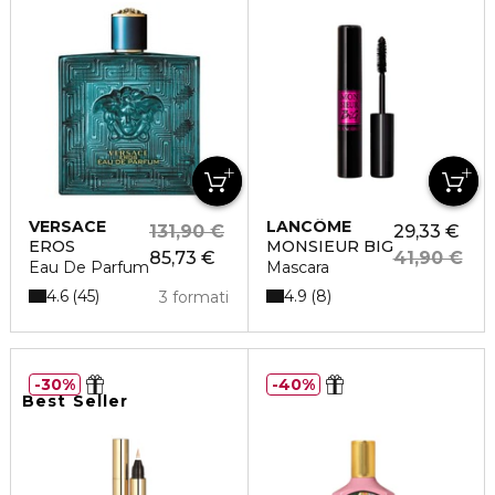
VERSACE
LANCÔME
131,90 €
29,33 €
EROS
MONSIEUR BIG
85,73 €
41,90 €
Eau De Parfum
Mascara
4.6
4.9
45
8
3 formati
30%
40%
Best Seller