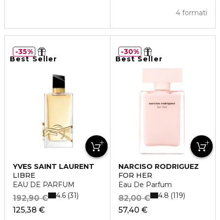
4 formati
35%
30%
Best Seller
Best Seller
YVES SAINT LAURENT
NARCISO RODRIGUEZ
LIBRE
FOR HER
EAU DE PARFUM
Eau De Parfum
4.6
4.8
31
119
192,90 €
82,00 €
125,38 €
57,40 €