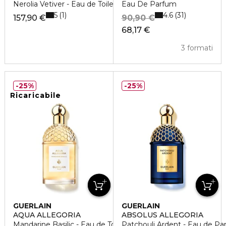
Nerolia Vetiver - Eau de Toilette
Eau De Parfum
5
4.6
1
31
157,90 €
90,90 €
68,17 €
3 formati
25%
25%
Ricaricabile
GUERLAIN
GUERLAIN
AQUA ALLEGORIA
ABSOLUS ALLEGORIA
Mandarine Basilic - Eau de Toilette
Patchouli Ardent - Eau de Pa