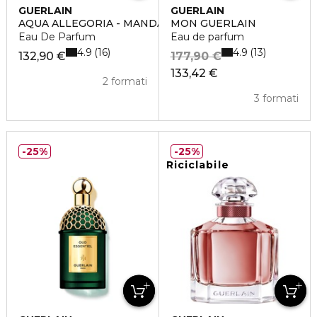
GUERLAIN
GUERLAIN
AQUA ALLEGORIA - MANDARINE BASILIC FORTE
MON GUERLAIN
Eau De Parfum
Eau de parfum
4.9
4.9
16
13
132,90 €
177,90 €
133,42 €
2 formati
3 formati
25%
25%
Riciclabile