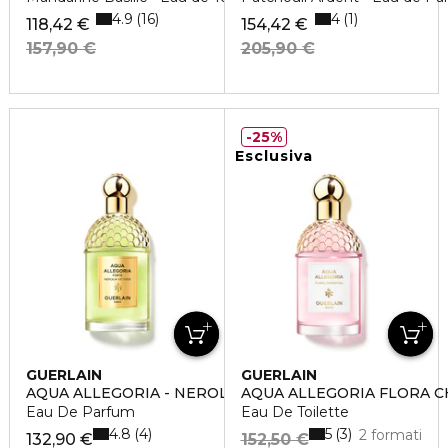
4.9
4
16
1
118,42 €
154,42 €
157,90 €
205,90 €
25%
Esclusiva
GUERLAIN
GUERLAIN
AQUA ALLEGORIA - NEROLIA VETIVER FORTE
AQUA ALLEGORIA FLORA C
Eau De Parfum
Eau De Toilette
4.8
5
4
3
2 formati
132,90 €
152,50 €