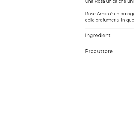
Una Rosa unica che uni
Rose Amira è un omaggio 
della profumeria. In que
svela le sue sfaccettatu
Patchouli riscaldante, i
Ingredienti
in una scia di Muschio.
Produttore
Email
https://www.guerlain.
Site/en_GB/Contact-S