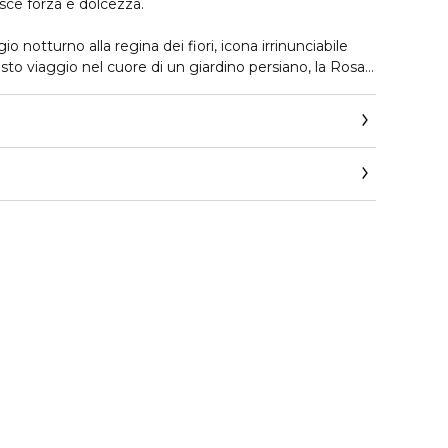
sce forza e dolcezza.
notturno alla regina dei fiori, icona irrinunciabile
sto viaggio nel cuore di un giardino persiano, la Rosa
re più sensuali. Avvolto da sacre volute di Incenso e
l maestoso fiore rivela una miscela di forza e dolcezza
com/on/demandware.store/Sites-Guerlain_UK-
how