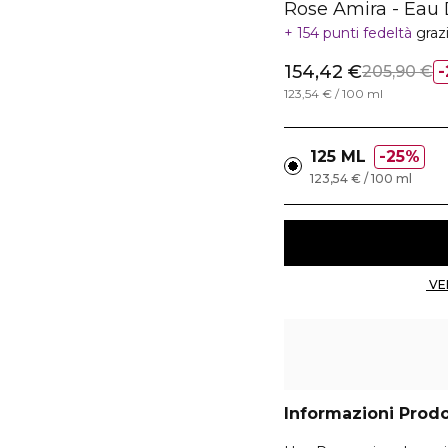
Rose Amira - Eau
154 punti fedeltà
graz
154,42 €
205,90 €
123,54 € / 100 ml
125 ML
25%
123,54 € / 100 ml
Informazioni Prod