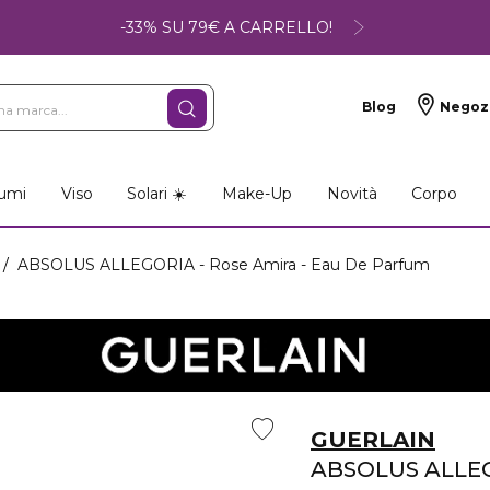
-33% SU 79€ A CARRELLO!
Blog
Negoz
umi
Viso
Solari ☀️
Make-Up
Novità
Corpo
ABSOLUS ALLEGORIA - Rose Amira - Eau De Parfum
GUERLAIN
ABSOLUS ALLE