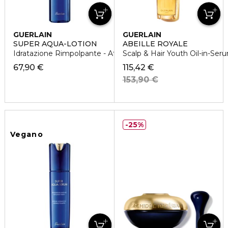
GUERLAIN
GUERLAIN
SUPER AQUA-LOTION
ABEILLE ROYALE
Idratazione Rimpolpante - Attivatore Di Luminosità
Scalp & Hair Youth Oil-in-Ser
67,90 €
115,42 €
153,90 €
25%
Vegano