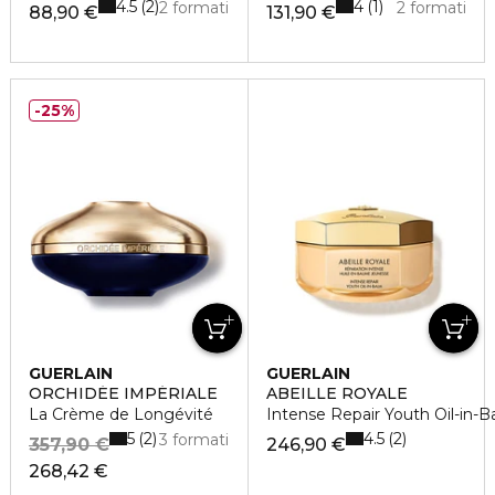
4.5
4
2
1
2 formati
2 formati
88,90 €
131,90 €
25%
GUERLAIN
GUERLAIN
ORCHIDÉE IMPÉRIALE
ABEILLE ROYALE
La Crème de Longévité
Intense Repair Youth Oil-in-
5
4.5
2
2
3 formati
357,90 €
246,90 €
268,42 €