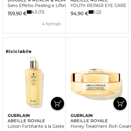
DOUBLE R RENEW & REPAIR ADVANCED SERUM
ABEILLE ROYALE
Siero Effetto Peeling e Lifting
YOUTH REPAIR EYE CARE
4.5
5
11
2
159,90 €
94,90 €
4 formati
Riciclabile
GUERLAIN
GUERLAIN
ABEILLE ROYALE
ABEILLE ROYALE
Lotion Fortifiante à la Gelée Royale
Honey Treatment Rich Crea