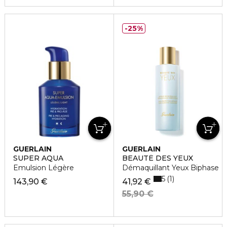
25%
GUERLAIN
GUERLAIN
SUPER AQUA
BEAUTÉ DES YEUX
Emulsion Légère
Démaquillant Yeux Biphase
5
1
143,90 €
41,92 €
55,90 €