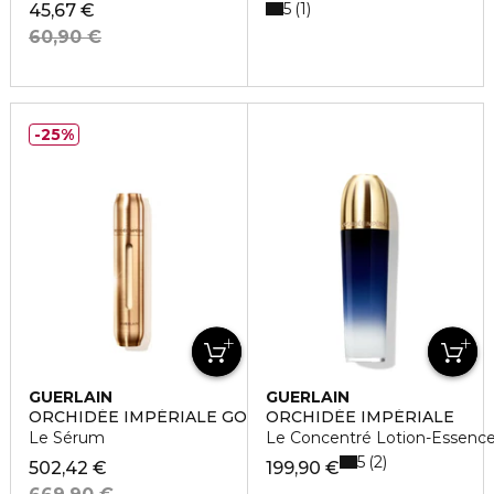
5
1
45,67 €
60,90 €
25%
GUERLAIN
GUERLAIN
ORCHIDÉE IMPÉRIALE GOLD NOBILE
ORCHIDÉE IMPÉRIALE
Le Sérum
Le Concentré Lotion-Essenc
5
2
502,42 €
199,90 €