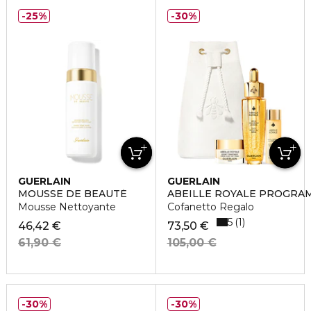
25%
30%
GUERLAIN
GUERLAIN
MOUSSE DE BEAUTÉ
ABEILLE ROYALE PROGRA
Mousse Nettoyante
Cofanetto Regalo
5
1
46,42 €
73,50 €
61,90 €
105,00 €
30%
30%