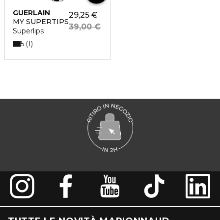
GUERLAIN
29,25 €
MY SUPERTIPS
39,00 €
Superlips
5
1