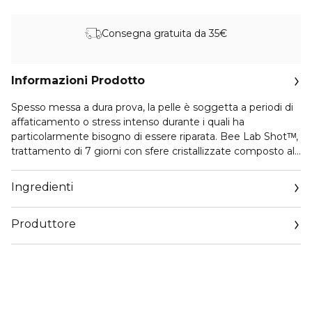
Consegna gratuita da 35€
Informazioni Prodotto
Spesso messa a dura prova, la pelle è soggetta a periodi di
affaticamento o stress intenso durante i quali ha
particolarmente bisogno di essere riparata. Bee Lab Shotᵀᴹ,
trattamento di 7 giorni con sfere cristallizzate composto al
98% da ingredienti anti-età¹, si fonde con Youth Watery Oil
Serum per riparare visibilmente la pelle e correggere i segni
Ingredienti
dell’età fin dall’applicazione della prima dose: la pelle è
visibilmente più riposata e luminosa, le rughe sono
Produttore
riempite. Dopo 7 giorni, la pelle è visibilmente trasformata e
le rughe profonde sono attenuate.
Email
Email:
¹Percentuale relativa ai principi attivi presenti nella sola
https://www.guerlain.com/on/demandware.store/Sites-
sfera, prima che sia mescolata con 10 gocce di Youth
Guerlain_UK-Site/en_GB/Contact-Show
Watery Oil Serum.