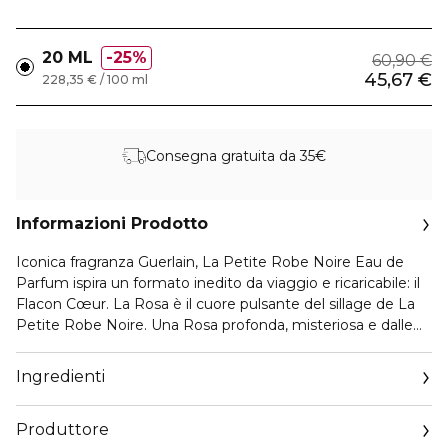
20 ML
25%
60,90 €
45,67 €
228,35 € / 100 ml
Consegna gratuita da 35€
Informazioni Prodotto
Iconica fragranza Guerlain, La Petite Robe Noire Eau de
Parfum ispira un formato inedito da viaggio e ricaricabile: il
Flacon Cœur. La Rosa è il cuore pulsante del sillage de La
Petite Robe Noire. Una Rosa profonda, misteriosa e dalle
mille sfaccettature, ricamata con le più belle note nere della
profumeria.
Ingredienti
La Rosa è il cuore pulsante del sillage de La Petite Robe
Produttore
Noire. Una Rosa profonda, misteriosa e dalle mille