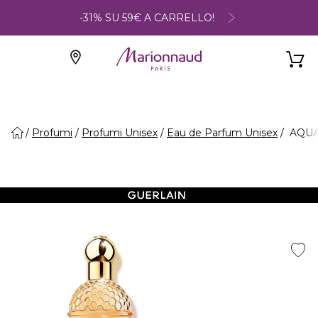
-31% SU 59€ A CARRELLO!
Profumi
Profumi Unisex
Eau de Parfum Unisex
AQUA 