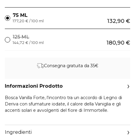
75 ML
132,90 €
177,20 € / 100 ml
125 ML
180,90 €
144,72 € / 100 ml
Consegna gratuita da 35€
Informazioni Prodotto
Bosca Vanilla Forte, l'incontro tra un accordo di Legno di
Deriva con sfumature iodate, il calore della Vaniglia e gli
accenti solari e avvolgenti del fiore di Immortelle.
Aqua Allegoria Forte, la collezione intensa, è un viaggio
emozionante e coinvolgente alla scoperta delle meraviglie
Ingredienti