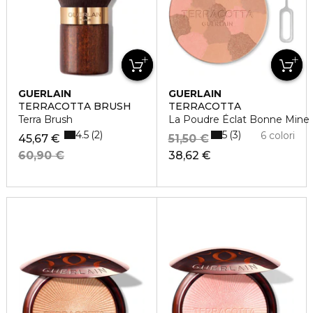
GUERLAIN
GUERLAIN
TERRACOTTA BRUSH
TERRACOTTA
Terra Brush
La Poudre Éclat Bonne Mine Na
4.5
5
2
3
6 colori
45,67 €
51,50 €
60,90 €
38,62 €