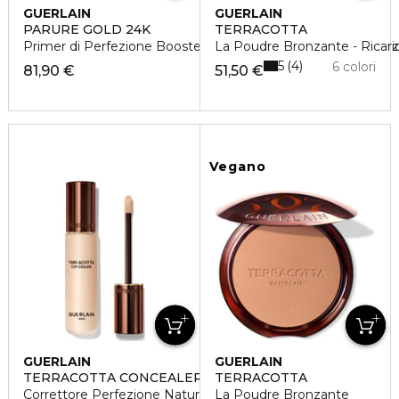
GUERLAIN
GUERLAIN
PARURE GOLD 24K
TERRACOTTA
Primer di Perfezione Booster di Luminosità 24 Ore di Idrata
La Poudre Bronzante - Ricari
5
4
6 colori
81,90 €
51,50 €
Vegano
GUERLAIN
GUERLAIN
TERRACOTTA CONCEALER
TERRACOTTA
Correttore Perfezione Naturale Tenuta 24 Ore - No Transfer
La Poudre Bronzante