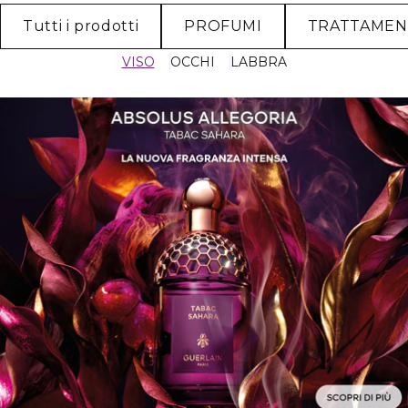
Tutti i prodotti
PROFUMI
TRATTAME
VISO
OCCHI
LABBRA