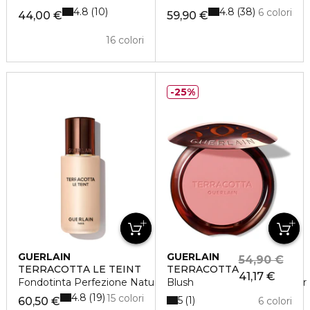
4.8
4.8
10
38
6 colori
44,00 €
59,90 €
16 colori
25%
GUERLAIN
GUERLAIN
54,90 €
TERRACOTTA LE TEINT
TERRACOTTA
41,17 €
Fondotinta Perfezione Naturale Tenuta 24 Ore - No Transfer
Blush
4.8
19
15 colori
5
1
60,50 €
6 colori