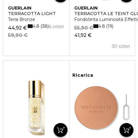
GUERLAIN
GUERLAIN
TERRACOTTA LIGHT
TERRACOTTA LE TEINT G
Terra Bronze
Fondotinta Luminosità Effetto
4.8
4.8
38
19
6 colori
44,92 €
55,90 €
59,90 €
41,92 €
30 colori
Ricarica