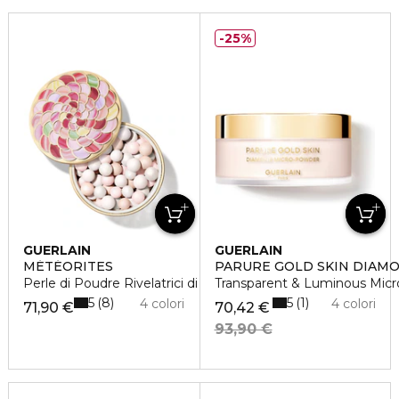
25%
GUERLAIN
GUERLAIN
MÉTÉORITES
PARURE GOLD SKIN DIA
Perle di Poudre Rivelatrici di Luminosità
Transparent & Luminous Micro
5
5
8
1
4 colori
4 colori
71,90 €
70,42 €
93,90 €