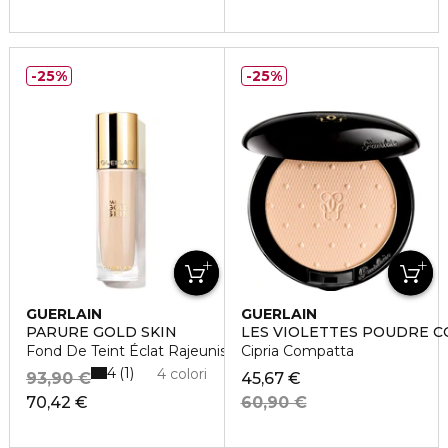
25%
25%
GUERLAIN
GUERLAIN
PARURE GOLD SKIN
LES VIOLETTES POUDRE 
Fond De Teint Éclat Rajeunissant
Cipria Compatta
4
1
4 colori
93,90 €
45,67 €
70,42 €
60,90 €