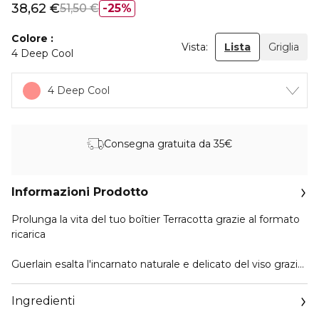
38,62 €
51,50 €
25%
Colore
Vista:
Lista
Griglia
4 Deep Cool
4 Deep Cool
Consegna gratuita da 35€
Informazioni Prodotto
Prolunga la vita del tuo boîtier Terracotta grazie al formato
ricarica
Guerlain esalta l'incarnato naturale e delicato del viso grazie
a Terracotta Light. Un concentrato unico di nuance
luminose sublimate da colori luminosi che mettono in
Ingredienti
risalto la radiosità e lo splendore naturale di qualsiasi tipo di