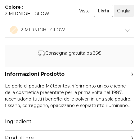
Colore
Vista:
Lista
Griglia
2 MIDNIGHT GLOW
2 MIDNIGHT GLOW
Consegna gratuita da 35€
Informazioni Prodotto
Le perle di poudre Météorites, riferimento unico e icone
della cosmetica presentate per la prima volta nel 1987,
racchiudono tutti i benefici delle polveri in una sola poudre.
fissano, correggono, opacizzano e soprattutto illuminano
l'incarnato, grazie alla combinazione di sfere colorate,
opache e madreperlate. La formula ultra leggera, composta
Ingredienti
al 95% da ingredienti di origine naturale¹, garantisce un
incarnato luminoso per 12 ore².
Produttore