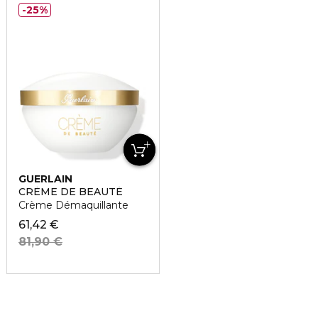
25%
GUERLAIN
CRÈME DE BEAUTÉ
Crème Démaquillante
61,42 €
81,90 €