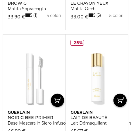
BROW G
LE CRAYON YEUX
Matita Sopracciglia
Matita Occhi
5
5
1
5
5 colori
5 colori
33,90 €
33,00 €
25%
GUERLAIN
GUERLAIN
NOIR G BEE PRIMER
LAIT DE BEAUTÉ
Base Mascara in Siero Infuso di Miele al 91% di Origine Natur
Lait Démaquillant