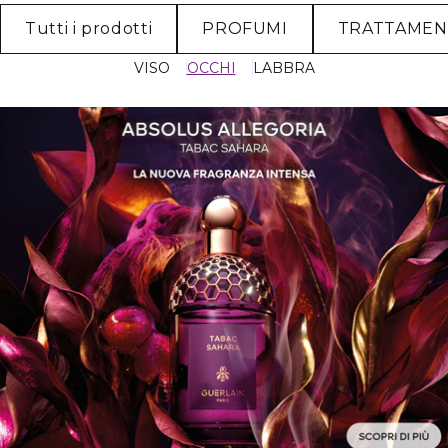
Tutti i prodotti
PROFUMI
TRATTAME
VISO
OCCHI
LABBRA