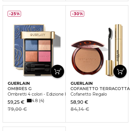
25%
30%
GUERLAIN
GUERLAIN
OMBRÉS G
COFANETTO TERRACOTTA 
Ombretti 4 colori - Edizione limitata
Cofanetto Regalo
4.8
4
59,25 €
58,90 €
79,00 €
84,14 €