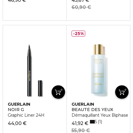
46,90 €
45,67 €
60,90 €
25%
GUERLAIN
GUERLAIN
NOIR G
BEAUTÉ DES YEUX
Graphic Liner 24H
Démaquillant Yeux Biphase
5
1
44,00 €
41,92 €
55,90 €