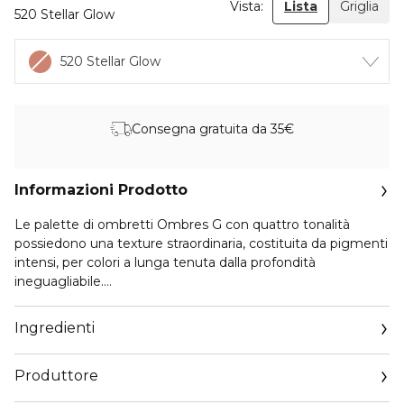
Vista:
Lista
Griglia
520 Stellar Glow
520 Stellar Glow
Consegna gratuita da 35€
Informazioni Prodotto
Le palette di ombretti Ombres G con quattro tonalità
possiedono una texture straordinaria, costituita da pigmenti
intensi, per colori a lunga tenuta dalla profondità
ineguagliabile.
Veri e propri gioielli di natura, rivestono lo sguardo di quattro
Ingredienti
finish diversi: satinato intenso, mat profondo, metallizzato
luminoso e perlato brillante.
Produttore
Violette, Direttrice creativa Make-up Guerlain, ha