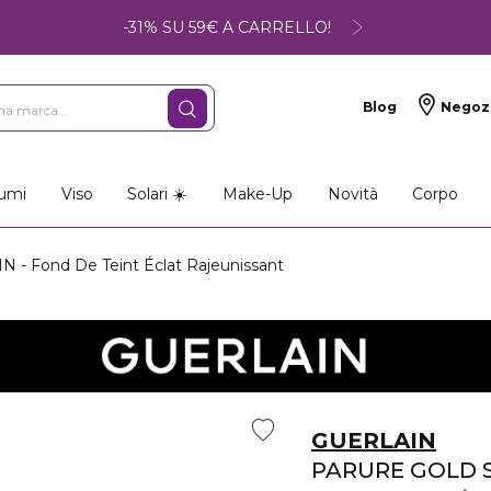
-31% SU 59€ A CARRELLO!
Blog
Negoz
umi
Viso
Solari ☀️
Make-Up
Novità
Corpo
- Fond De Teint Éclat Rajeunissant
GUERLAIN
PARURE GOLD 