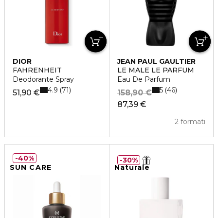
DIOR
JEAN PAUL GAULTIER
FAHRENHEIT
LE MALE LE PARFUM
Deodorante Spray
Eau De Parfum
4.9
5
71
46
51,90 €
158,90 €
87,39 €
2 formati
40%
30%
SUN CARE
Naturale