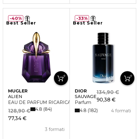
40%
33%
Best Seller
Best Seller
MUGLER
DIOR
134,90 €
ALIEN
SAUVAGE
90,38 €
EAU DE PARFUM RICARICABILE
Parfum
4.8
84
4.8
182
128,90 €
4 formati
77,34 €
3 formati