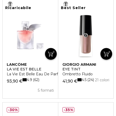
Ricaricabile
Best Seller
LANCÔME
GIORGIO ARMANI
LA VIE EST BELLE
EYE TINT
La Vie Est Belle Eau De Parfum
Ombretto Fluido
4.9
4.5
62
24
21 colori
93,90 €
41,90 €
5 formati
30%
35%