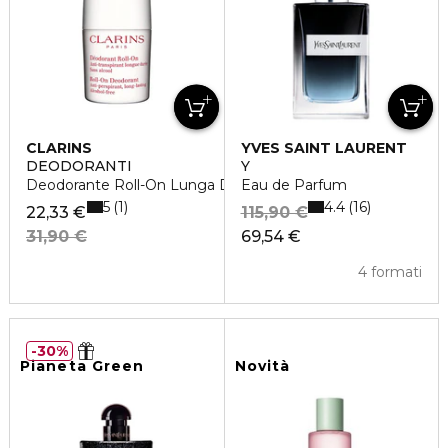
CLARINS
YVES SAINT LAURENT
DEODORANTI
Y
Deodorante Roll-On Lunga Durata
Eau de Parfum
5
4.4
1
16
22,33 €
115,90 €
31,90 €
69,54 €
4 formati
30%
Pianeta Green
Novità