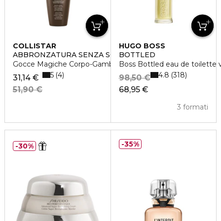
COLLISTAR
HUGO BOSS
ABBRONZATURA SENZA SOLE
BOTTLED
Gocce Magiche Corpo-Gambe
Boss Bottled eau de toilette 
5
4.8
4
318
31,14 €
98,50 €
51,90 €
68,95 €
3 formati
35%
30%