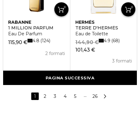
RABANNE
HERMÈS
1 MILLION PARFUM
TERRE D'HERMÈS
Eau De Parfum
Eau de Toilette
4.8
4.9
124
68
115,90 €
144,90 €
101,43 €
2 formati
3 formati
PAGINA SUCCESSIVA
1
2
3
4
5
···
26