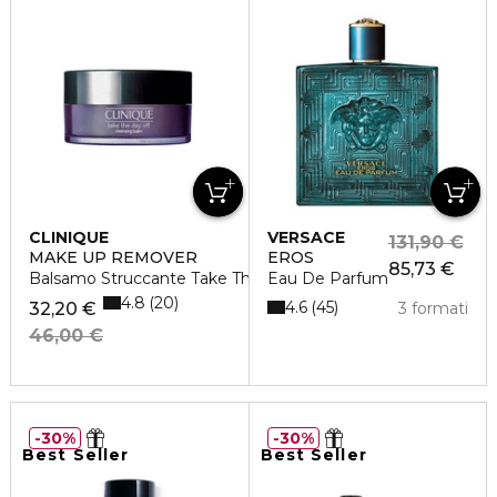
CLINIQUE
VERSACE
131,90 €
MAKE UP REMOVER
EROS
85,73 €
Balsamo Struccante Take The Day Off
Eau De Parfum
4.8
20
4.6
45
32,20 €
3 formati
46,00 €
30%
30%
Best Seller
Best Seller