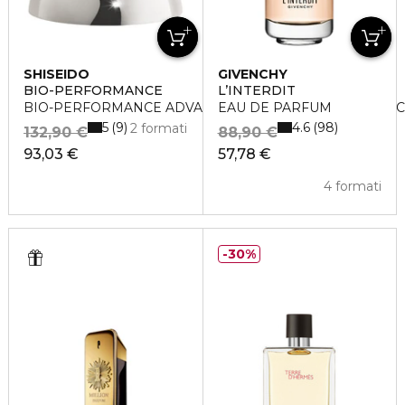
SHISEIDO
GIVENCHY
BIO-PERFORMANCE
L’INTERDIT
BIO-PERFORMANCE ADVANCED SUPER REVITALIZING 
EAU DE PARFUM
5
4.6
9
98
2 formati
132,90 €
88,90 €
93,03 €
57,78 €
4 formati
30%