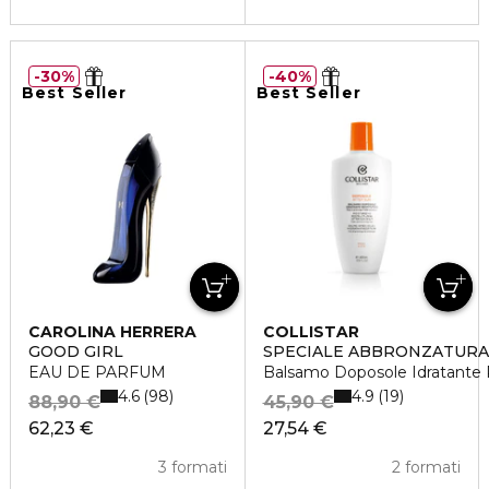
30%
40%
Best Seller
Best Seller
CAROLINA HERRERA
COLLISTAR
GOOD GIRL
SPECIALE ABBRONZATURA
EAU DE PARFUM
Balsamo Doposole Idratante R
4.6
4.9
98
19
88,90 €
45,90 €
62,23 €
27,54 €
3 formati
2 formati