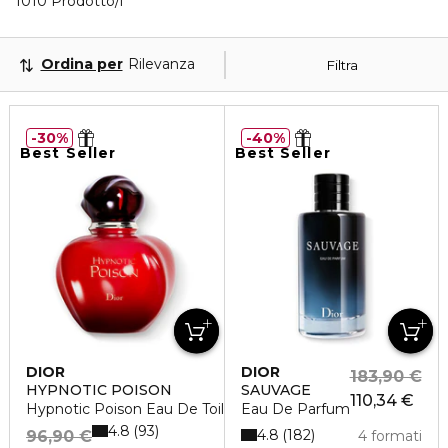
40 Prodotti visualizzati
1010 Prodotto/i
Ordina per
Rilevanza
Filtra
30%
40%
Best Seller
Best Seller
DIOR
DIOR
183,90 €
HYPNOTIC POISON
SAUVAGE
110,34 €
Hypnotic Poison Eau De Toilette
Eau De Parfum
4.8
93
4.8
182
96,90 €
4 formati