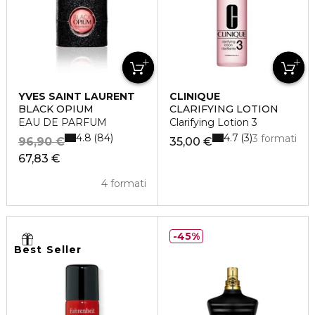
YVES SAINT LAURENT
CLINIQUE
BLACK OPIUM
CLARIFYING LOTION
EAU DE PARFUM
Clarifying Lotion 3
4.8
4.7
84
3
3 formati
96,90 €
35,00 €
67,83 €
4 formati
45%
Best Seller