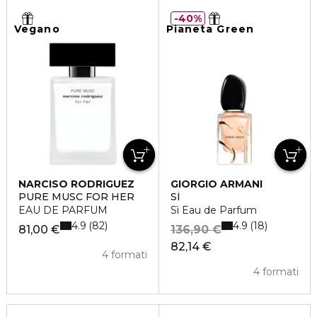
40%
Vegano
Pianeta Green
NARCISO RODRIGUEZ
GIORGIO ARMANI
PURE MUSC FOR HER
SÌ
EAU DE PARFUM
Sì Eau de Parfum
4.9
4.9
82
18
81,00 €
136,90 €
82,14 €
4 formati
4 formati