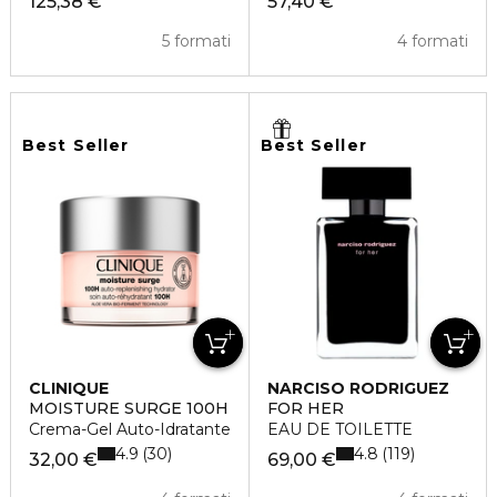
125,38 €
57,40 €
5 formati
4 formati
Best Seller
Best Seller
CLINIQUE
NARCISO RODRIGUEZ
MOISTURE SURGE 100H
FOR HER
Crema-Gel Auto-Idratante
EAU DE TOILETTE
4.9
4.8
30
119
32,00 €
69,00 €