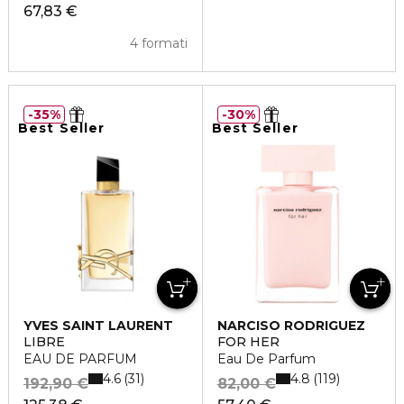
67,83 €
4 formati
35%
30%
Best Seller
Best Seller
YVES SAINT LAURENT
NARCISO RODRIGUEZ
LIBRE
FOR HER
EAU DE PARFUM
Eau De Parfum
4.6
4.8
31
119
192,90 €
82,00 €