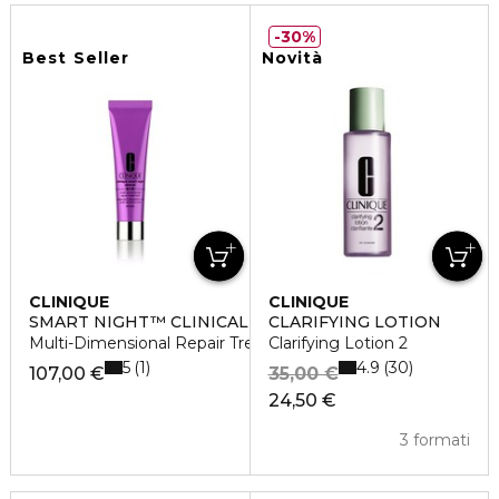
30%
Best Seller
Novità
CLINIQUE
CLINIQUE
SMART NIGHT™ CLINICAL
CLARIFYING LOTION
Multi-Dimensional Repair Treatment Retinol
Clarifying Lotion 2
5
4.9
1
30
107,00 €
35,00 €
24,50 €
3 formati