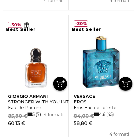
4 formati
4 formati
30%
30%
Best Seller
Best Seller
GIORGIO ARMANI
VERSACE
STRONGER WITH YOU INTENSELY
EROS
Eau De Parfum
Eros Eau de Toilette
5
4.6
7
45
4 formati
85,90 €
84,00 €
60,13 €
58,80 €
4 formati