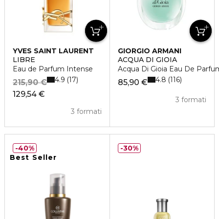
YVES SAINT LAURENT
GIORGIO ARMANI
LIBRE
ACQUA DI GIOIA
Eau de Parfum Intense
Acqua Di Gioia Eau De Parfu
4.9
4.8
17
116
215,90 €
85,90 €
129,54 €
3 formati
3 formati
40%
30%
Best Seller