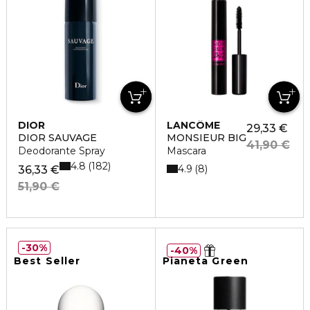
DIOR
LANCÔME
29,33 €
DIOR SAUVAGE
MONSIEUR BIG
41,90 €
Deodorante Spray
Mascara
4.8
182
4.9
8
36,33 €
51,90 €
30%
40%
Best Seller
Pianeta Green