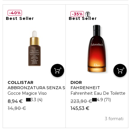
40%
35%
Best Seller
Best Seller
COLLISTAR
DIOR
ABBRONZATURA SENZA SOLE
FAHRENHEIT
Gocce Magice Viso
Fahrenheit Eau De Toilette
3.3
4.9
4
71
8,94 €
223,90 €
14,90 €
145,53 €
3 formati