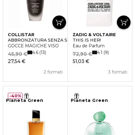
COLLISTAR
ZADIG & VOLTAIRE
ABBRONZATURA SENZA SOLE
THIS IS HER!
GOCCE MAGICHE VISO
Eau de Parfum
4.6
4.1
13
9
45,90 €
72,90 €
27,54 €
51,03 €
2 formati
3 formati
40%
Pianeta Green
Pianeta Green