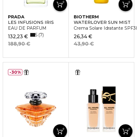
PRADA
BIOTHERM
LES INFUSIONS IRIS
WATERLOVER SUN MIST
EAU DE PARFUM
Crema Solare Idratante SPF3
5
7
132,23 €
26,34 €
188,90 €
43,90 €
30%