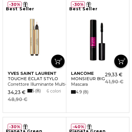
30%
30%
Best Seller
Best Seller
YVES SAINT LAURENT
LANCÔME
29,33 €
TOUCHE ÉCLAT STYLO
MONSIEUR BIG
41,90 €
Correttore Illuminante Multi-Uso
Mascara
5
8
6 colori
4.9
8
34,23 €
48,90 €
30%
40%
Pianeta Green
Pianeta Green