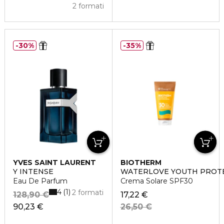
2 formati
30%
35%
YVES SAINT LAURENT
BIOTHERM
Y INTENSE
WATERLOVE YOUTH PROT
Eau De Parfum
Crema Solare SPF30
4
1
2 formati
128,90 €
17,22 €
90,23 €
26,50 €