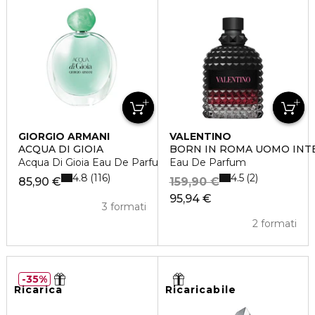
GIORGIO ARMANI
VALENTINO
ACQUA DI GIOIA
BORN IN ROMA UOMO INT
Acqua Di Gioia Eau De Parfum
Eau De Parfum
4.8
4.5
116
2
85,90 €
159,90 €
95,94 €
3 formati
2 formati
35%
Ricarica
Ricaricabile