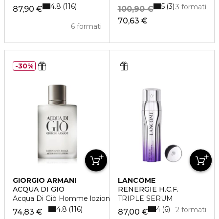
4.8
5
116
3
3 formati
87,90 €
100,90 €
70,63 €
6 formati
30%
GIORGIO ARMANI
LANCÔME
ACQUA DI GIÒ
RÉNERGIE H.C.F.
Acqua Di Giò Homme lozione dopobarba
TRIPLE SERUM
4.8
4
116
6
2 formati
74,83 €
87,00 €