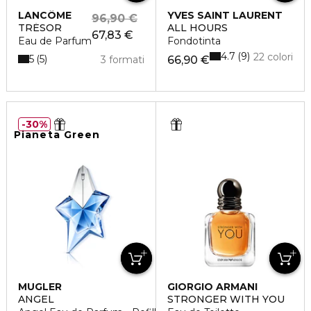
LANCÔME
YVES SAINT LAURENT
96,90 €
TRÉSOR
ALL HOURS
67,83 €
Eau de Parfum
Fondotinta
4.7
9
22 colori
5
5
3 formati
66,90 €
30%
Pianeta Green
MUGLER
GIORGIO ARMANI
ANGEL
STRONGER WITH YOU