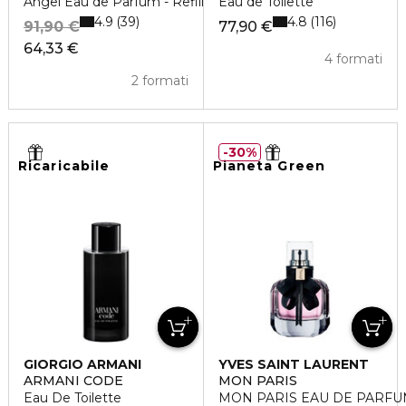
Angel Eau de Parfum - Refill
Eau de Toilette
4.9
4.8
39
116
91,90 €
77,90 €
64,33 €
4 formati
2 formati
30%
Ricaricabile
Pianeta Green
GIORGIO ARMANI
YVES SAINT LAURENT
ARMANI CODE
MON PARIS
Eau De Toilette
MON PARIS EAU DE PARF