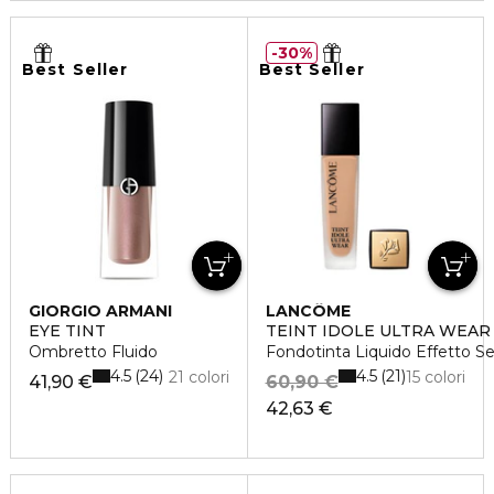
30%
Best Seller
Best Seller
GIORGIO ARMANI
LANCÔME
EYE TINT
TEINT IDOLE ULTRA WEAR
Ombretto Fluido
Fondotinta Liquido Effetto S
4.5
4.5
24
21
21 colori
15 colori
41,90 €
60,90 €
42,63 €