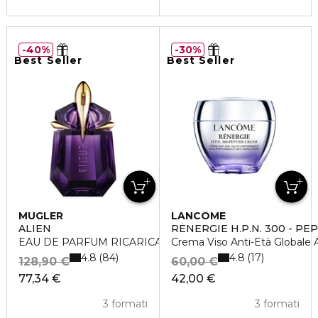
40%
30%
Best Seller
Best Seller
MUGLER
LANCÔME
ALIEN
RÉNERGIE H.P.N. 300 - PE
EAU DE PARFUM RICARICABILE
Crema Viso Anti-Età Globale 
4.8
4.8
84
17
128,90 €
60,00 €
77,34 €
42,00 €
3 formati
3 formati