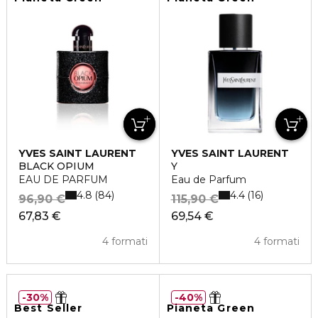
YVES SAINT LAURENT
YVES SAINT LAURENT
BLACK OPIUM
Y
EAU DE PARFUM
Eau de Parfum
4.8
4.4
84
16
96,90 €
115,90 €
67,83 €
69,54 €
4 formati
4 formati
30%
40%
Best Seller
Pianeta Green