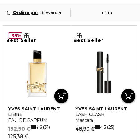
Ordina per
Rilevanza
Filtra
35%
Best Seller
Best Seller
YVES SAINT LAURENT
YVES SAINT LAURENT
LIBRE
LASH CLASH
EAU DE PARFUM
Mascara
4.6
4.5
31
25
192,90 €
48,90 €
125,38 €