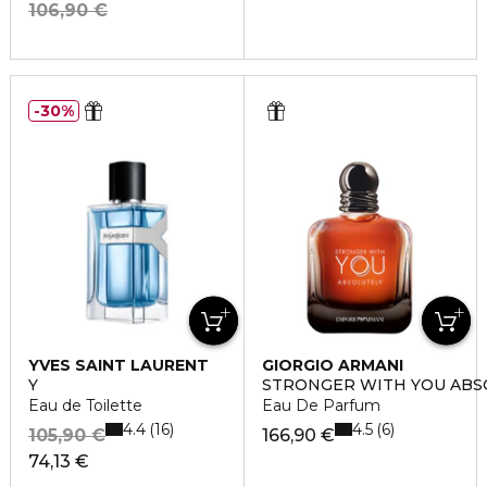
106,90 €
30%
YVES SAINT LAURENT
GIORGIO ARMANI
Y
STRONGER WITH YOU ABS
Eau de Toilette
Eau De Parfum
4.4
4.5
16
6
105,90 €
166,90 €
74,13 €