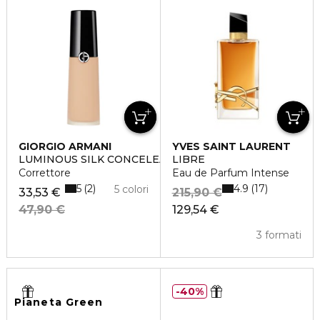
GIORGIO ARMANI
YVES SAINT LAURENT
LUMINOUS SILK CONCELEAR
LIBRE
Correttore
Eau de Parfum Intense
5
4.9
2
17
5 colori
33,53 €
215,90 €
47,90 €
129,54 €
3 formati
40%
Pianeta Green