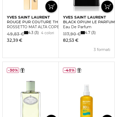
YVES SAINT LAURENT
YVES SAINT LAURENT
ROUGE PUR COUTURE THE SLIM
BLACK OPIUM LE PARFUM
ROSSETTO MAT ALTA COPERTURA LUNGA TENUTA
Eau De Parfum
4.3
4.7
3
3
4 colori
49,83 €
117,90 €
32,39 €
82,53 €
3 formati
30%
40%