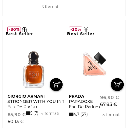
5 formati
30%
30%
Best Seller
Best Seller
GIORGIO ARMANI
PRADA
96,90 €
STRONGER WITH YOU INTENSELY
PARADOXE
67,83 €
Eau De Parfum
Eau De Parfum
5
7
4 formati
4.7
37
85,90 €
3 formati
60,13 €