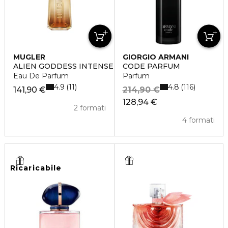
MUGLER
GIORGIO ARMANI
ALIEN GODDESS INTENSE
CODE PARFUM
Eau De Parfum
Parfum
4.9
4.8
11
116
141,90 €
214,90 €
128,94 €
2 formati
4 formati
Ricaricabile