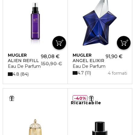
MUGLER
MUGLER
98,08 €
91,90 €
ALIEN REFILL
ANGEL ELIXIR
150,90 €
Eau De Parfum
Eau De Parfum
4.7
11
4 formati
4.8
84
40%
Ricaricabile