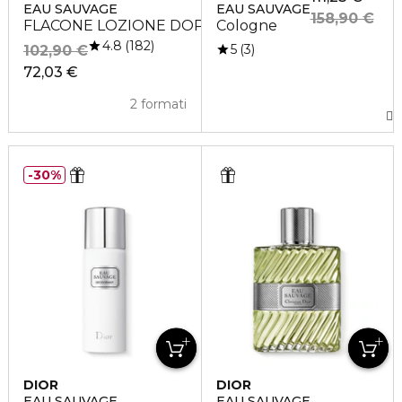
EAU SAUVAGE
EAU SAUVAGE
158,90 €
FLACONE LOZIONE DOPOBARBA
Cologne
4.8
182
5
3
102,90 €
72,03 €
2 formati
30%
DIOR
DIOR
EAU SAUVAGE
EAU SAUVAGE