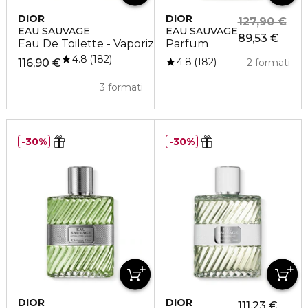
DIOR
DIOR
127,90 €
EAU SAUVAGE
EAU SAUVAGE
89,53 €
Eau De Toilette - Vaporizzatore
Parfum
4.8
182
4.8
182
116,90 €
2 formati
3 formati
30%
30%
DIOR
DIOR
111,23 €