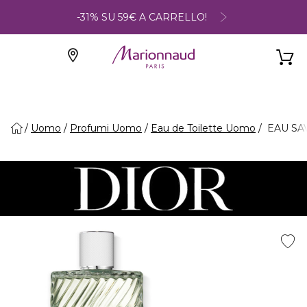
-31% SU 59€ A CARRELLO!
Uomo
Profumi Uomo
Eau de Toilette Uomo
EAU SA