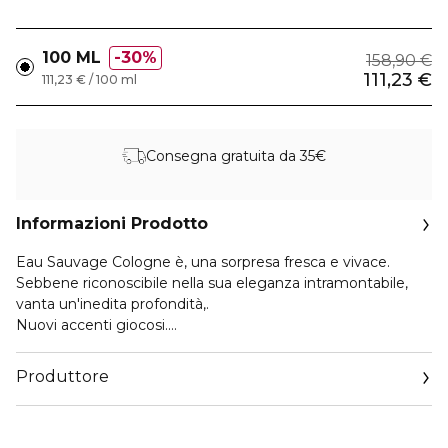
100 ML
30%
158,90 €
111,23 €
111,23 € / 100 ml
Consegna gratuita da 35€
Informazioni Prodotto
Eau Sauvage Cologne è, una sorpresa fresca e vivace.
Sebbene riconoscibile nella sua eleganza intramontabile,
vanta un'inedita profondità,.
Nuovi accenti giocosi.
Uno charme immediato, sbalorditivo, evidente.
Legnosa, fresca e speziata, Eau Sauvage Cologne è,
Produttore
l'essenza del fascino. Una composizione immediata,
dirompente.
Email
Una radiosità, spontanea che cela tuttavia sfumature
https://www.dior.com/it_it/beauty/contact-parfum