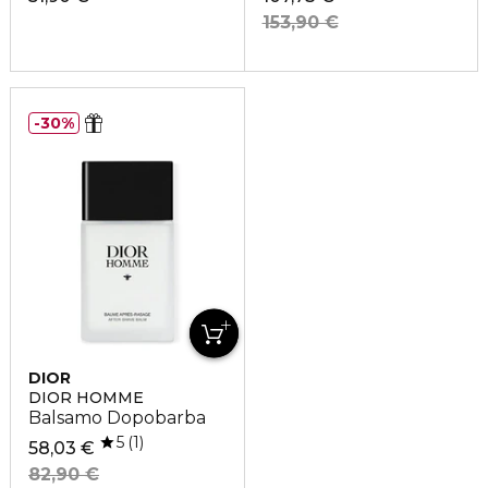
153,90 €
30%
DIOR
DIOR HOMME
Balsamo Dopobarba
5
1
58,03 €
82,90 €