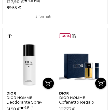
4.8
45
127,90 €
89,53 €
3 formati
30%
DIOR
DIOR
DIOR HOMME
DIOR HOMME
Deodorante Spray
Cofanetto Regalo
4.8
4
51,90 €
107,73 €