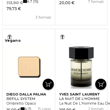
4.7
15
7 formati
113,90 €
20,00 €
79,73 €
3 formati
Vegano
DIEGO DALLA PALMA
YVES SAINT LAURENT
REFILL SYSTEM
LA NUIT DE L'HOMME
Ombretto Opaco
La Nuit De L'Homme Eau De 
4
1
15 colori
2 formati