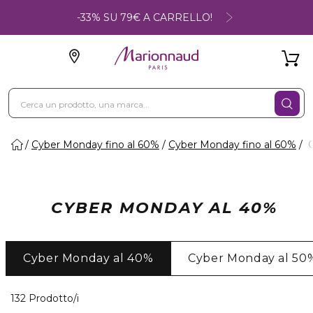
-33% SU 79€ A CARRELLO!
Cyber Monday fino al 60%
Cyber Monday fino al 60%
C
CYBER MONDAY AL 40%
Cyber Monday al 40%
Cyber Monday al 50
40 Prodotti visualizzati
132 Prodotto/i