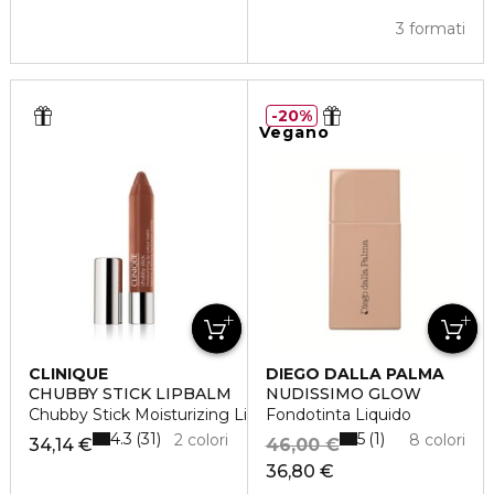
3 formati
20%
Vegano
CLINIQUE
DIEGO DALLA PALMA
CHUBBY STICK LIPBALM
NUDISSIMO GLOW
Chubby Stick Moisturizing Lip Balm
Fondotinta Liquido
4.3
5
31
1
2 colori
8 colori
34,14 €
46,00 €
36,80 €