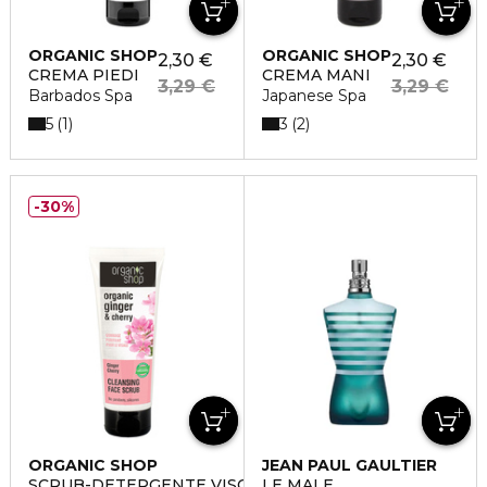
ORGANIC SHOP
ORGANIC SHOP
2,30 €
2,30 €
CREMA PIEDI
CREMA MANI
3,29 €
3,29 €
Barbados Spa
Japanese Spa
5
3
1
2
30%
ORGANIC SHOP
JEAN PAUL GAULTIER
SCRUB-DETERGENTE VISO
LE MALE