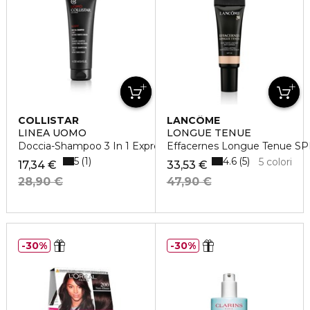
COLLISTAR
LANCÔME
LINEA UOMO
LONGUE TENUE
Doccia-Shampoo 3 In 1 Express
Effacernes Longue Tenue S
5
4.6
1
5
5 colori
17,34 €
33,53 €
28,90 €
47,90 €
30%
30%