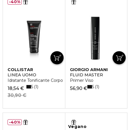
40%
COLLISTAR
GIORGIO ARMANI
LINEA UOMO
FLUID MASTER
Idratante Tonificante Corpo
Primer Viso
5
5
1
1
18,54 €
56,90 €
30,90 €
40%
Vegano