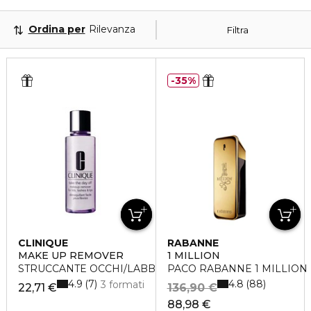
Ordina per
Rilevanza
Filtra
35%
CLINIQUE
RABANNE
MAKE UP REMOVER
1 MILLION
STRUCCANTE OCCHI/LABBRA TAKE THE DAY OFF
PACO RABANNE 1 MILLION Ea
4.9
4.8
7
88
3 formati
22,71 €
136,90 €
88,98 €