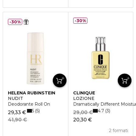
30%
30%
HELENA RUBINSTEIN
CLINIQUE
NUDIT
LOZIONE
Deodorante Roll On
Dramatically Different Moistu
5
4.7
5
3
29,33 €
29,00 €
41,90 €
20,30 €
2 formati