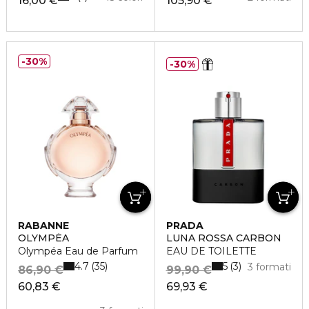
16,00 €
105,90 €
30%
30%
RABANNE
PRADA
OLYMPÉA
LUNA ROSSA CARBON
Olympéa Eau de Parfum
EAU DE TOILETTE
4.7
5
35
3
3 formati
86,90 €
99,90 €
60,83 €
69,93 €