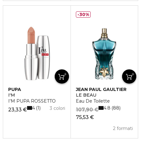
30%
PUPA
JEAN PAUL GAULTIER
I'M
LE BEAU
I'M PUPA ROSSETTO
Eau De Toilette
4
4.8
1
88
3 colori
23,33 €
107,90 €
75,53 €
2 formati