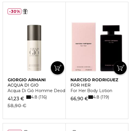
30%
GIORGIO ARMANI
NARCISO RODRIGUEZ
ACQUA DI GIÒ
FOR HER
Acqua Di Giò Homme Deodorante
For Her Body Lotion
4.8
4.8
116
119
41,23 €
66,90 €
58,90 €