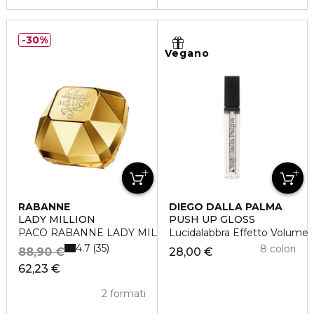
30%
Vegano
RABANNE
DIEGO DALLA PALMA
LADY MILLION
PUSH UP GLOSS
PACO RABANNE LADY MILLION Eau de Parfum
Lucidalabbra Effetto Volume
4.7
35
8 colori
88,90 €
28,00 €
62,23 €
2 formati