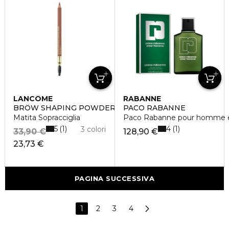
LANCÔME
RABANNE
BRÔW SHAPING POWDERY PENCIL
PACO RABANNE
Matita Sopracciglia
Paco Rabanne pour homme ea
5
4
1
1
3 colori
33,90 €
128,90 €
23,73 €
PAGINA SUCCESSIVA
1
2
3
4