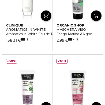
CLINIQUE
ORGANIC SHOP
AROMATICS IN WHITE
MASCHERA VISO
Aromatics in White Eau de Parfum
Fango Marino &Alghe
5
5
1
1
138,31 €
2,99 €
30%
30%