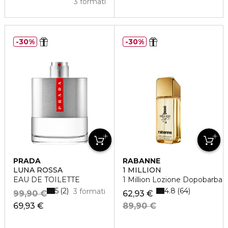
3 formati
30%
30%
PRADA
RABANNE
LUNA ROSSA
1 MILLION
EAU DE TOILETTE
1 Million Lozione Dopobarba
5
4.8
2
64
3 formati
99,90 €
62,93 €
69,93 €
89,90 €