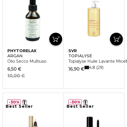
PHYTORELAX
SVR
ARGAN
TOPIALYSE
Olio Secco Multiuso
Topialyse Huile Lavante Mice
4.8
29
6,50 €
16,90 €
10,00 €
30%
30%
Best Seller
Best Seller