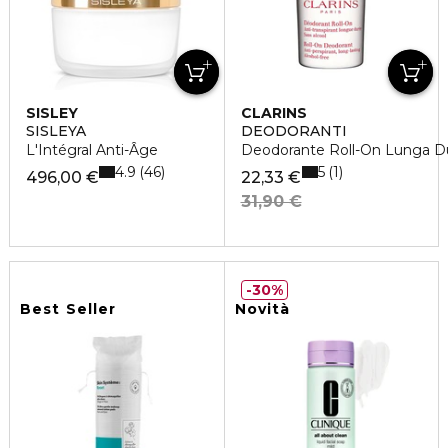
SISLEY
CLARINS
SISLEYA
DEODORANTI
L'Intégral Anti-Âge
Deodorante Roll-On Lunga D
4.9
5
46
1
496,00 €
22,33 €
31,90 €
30%
Best Seller
Novità