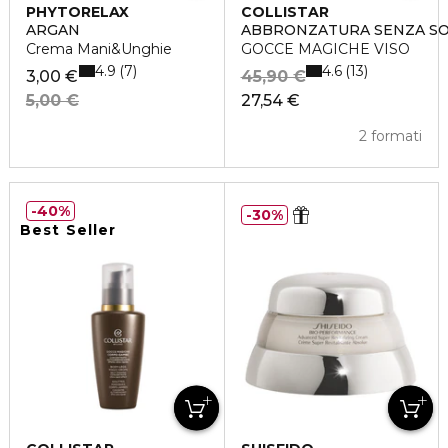
PHYTORELAX
COLLISTAR
ARGAN
ABBRONZATURA SENZA S
Crema Mani&Unghie
GOCCE MAGICHE VISO
4.9
4.6
7
13
3,00 €
45,90 €
5,00 €
27,54 €
2 formati
40%
30%
Best Seller