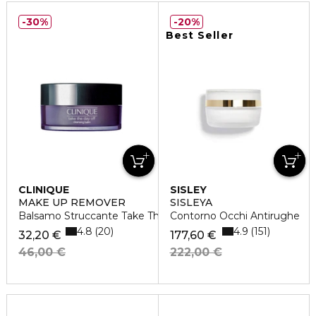
30%
20%
Best Seller
CLINIQUE
SISLEY
MAKE UP REMOVER
SISLEYA
Balsamo Struccante Take The Day Off
Contorno Occhi Antirughe
4.8
4.9
20
151
32,20 €
177,60 €
46,00 €
222,00 €