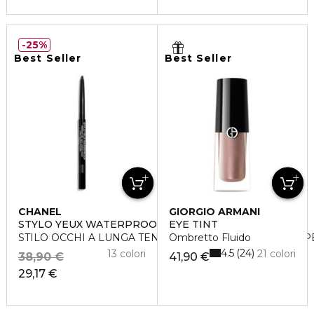
25%
Best Seller
Best Seller
CHANEL
GIORGIO ARMANI
STYLO YEUX WATERPROOF
EYE TINT
STILO OCCHI A LUNGA TENUTA - RETRAIBILE CON TEM
Ombretto Fluido
4.5
24
13 colori
21 colori
38,90 €
41,90 €
29,17 €