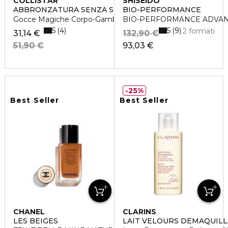
COLLISTAR
SHISEIDO
ABBRONZATURA SENZA SOLE
BIO-PERFORMANCE
Gocce Magiche Corpo-Gambe
BIO-PERFORMANCE ADVAN
5
5
4
9
2 formati
31,14 €
132,90 €
51,90 €
93,03 €
25%
Best Seller
Best Seller
CHANEL
CLARINS
LES BEIGES
LAIT VELOURS DÉMAQUIL