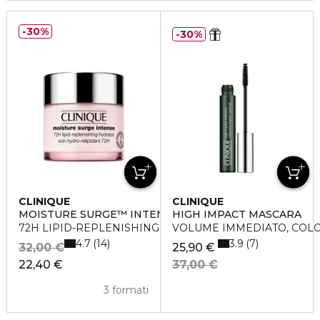
30%
30%
CLINIQUE
CLINIQUE
MOISTURE SURGE™ INTENSE
HIGH IMPACT MASCARA
72H LIPID-REPLENISHING HYDRATOR
VOLUME IMMEDIATO, COL
4.7
3.9
14
7
32,00 €
25,90 €
22,40 €
37,00 €
3 formati