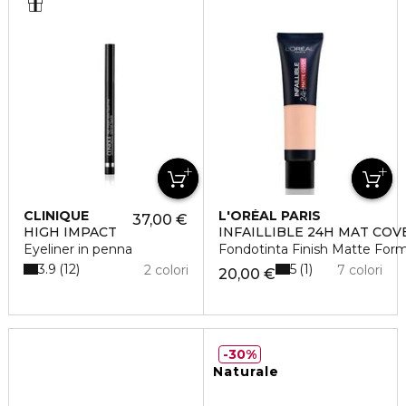
CLINIQUE
L'ORÉAL PARIS
37,00 €
HIGH IMPACT
INFAILLIBLE 24H MAT COV
Eyeliner in penna
Fondotinta Finish Matte For
3.9
5
12
1
2 colori
7 colori
20,00 €
30%
Naturale