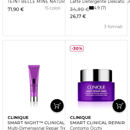
TEINT BELLE MINE NATURELLE HYDRATATION ET LONG
Latte Detergente Delicato
4.9
7
15 colori
71,90 €
34,90 €
26,17 €
3 formati
30%
CLINIQUE
CLINIQUE
SMART NIGHT™ CLINICAL
SMART CLINICAL REPAIR
Multi-Dimensional Repair Treatment Retinol
Contorno Occhi