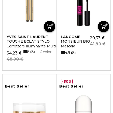
YVES SAINT LAURENT
LANCÔME
29,33 €
TOUCHE ÉCLAT STYLO
MONSIEUR BIG
41,90 €
Correttore Illuminante Multi-Uso
Mascara
5
8
6 colori
4.9
8
34,23 €
48,90 €
30%
Best Seller
Best Seller