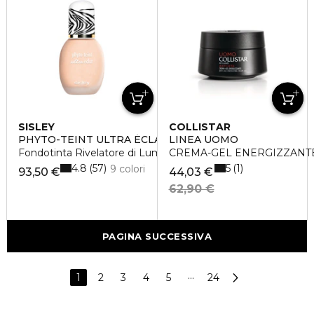
SISLEY
COLLISTAR
PHYTO-TEINT ULTRA ÉCLAT
LINEA UOMO
Fondotinta Rivelatore di Luminosità
CREMA-GEL ENERGIZZANTE 
4.8
5
57
1
9 colori
93,50 €
44,03 €
62,90 €
PAGINA SUCCESSIVA
1
2
3
4
5
···
24