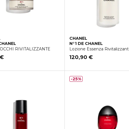
L
CHANEL
 CHANEL
N°1 DE CHANEL
EVIGARE − PROTEGGERE
OCCHI RIVITALIZZANTE
Lozione Essenza Rivitalizzan
 €
120,90 €
25%