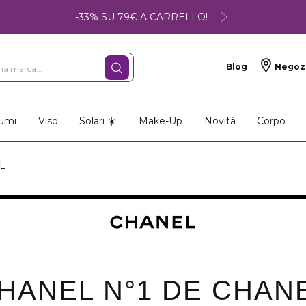
-33% SU 79€ A CARRELLO!
Blog
Negoz
umi
Viso
Solari ☀️
Make-Up
Novità
Corpo
L
HANEL N°1 DE CHAN