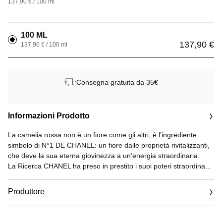
137,90 € / 100 ml
100 ML
137,90 €
137,90 € / 100 ml
Consegna gratuita da 35€
Informazioni Prodotto
La camelia rossa non è un fiore come gli altri, è l’ingrediente
simbolo di N°1 DE CHANEL: un fiore dalle proprietà rivitalizzanti,
che deve la sua eterna giovinezza a un’energia straordinaria.
La Ricerca CHANEL ha preso in prestito i suoi poteri straordinari
per creare una nuova generazione di trattamenti skincare,
creazioni make up e un’acqua profumata.
Produttore
Nel cuore della linea eco-responsabile N°1 DE CHANEL, l’estratto
di camelia rossa agisce sulla fase N°1 del processo
Email
d’invecchiamento cutaneo per prevenire e correggere i cinque
www.chanel.com