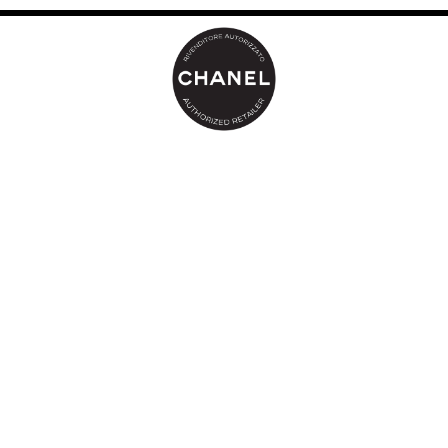
segni del tempo. Dopo il rituale skincare N°1 DE CHANEL, le
rughe sono levigate, i pori sono meno visibili, la pelle ritrova
elasticità e confort, risplendendo di vitalità.
Morbida e delicata, la camelia rossa svela una forza e una
resilienza straordinarie. Una fonte di vitalità d’eccezione, per una
pelle che risplende di giovinezza. Per L’Eau Rouge, acqua
profumata rivitalizzante di trattamento per il corpo, Olivier Polge si
ispira a queste due dimensioni: fresca, frizzante ed energizzante
da un lato, morbida e delicata dall’altro. La sua profumazione si
afferma sin dalle prime note, con uno slancio energico e fruttato
(agrumi e frutti rossi) che svela quindi un cuore di rosa e
gelsomino, firma emblematica dei profumi CHANEL. Infine, il
confort delle note muschiate e di iris chiude in tutta delicatezza
questa creazione.
La formula de L’Eau Rouge è composta al 97% da ingredienti di
origine naturale.
L’Eau Rouge si applica come un profumo, da sola o prima della
propria fragranza abituale, oppure come un’acqua di trattamento.