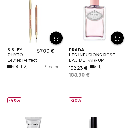
SISLEY
PRADA
57,00 €
PHYTO
LES INFUSIONS ROSE
Lèvres Perfect
EAU DE PARFUM
4.8
5
112
1
9 colori
132,23 €
188,90 €
40%
20%