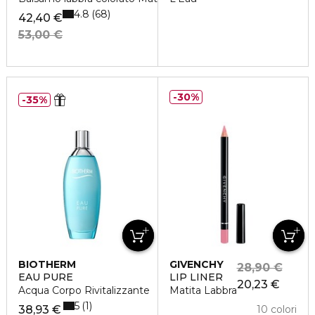
4.8
68
42,40 €
53,00 €
30%
35%
BIOTHERM
GIVENCHY
28,90 €
EAU PURE
LIP LINER
20,23 €
Acqua Corpo Rivitalizzante
Matita Labbra
5
1
38,93 €
10 colori