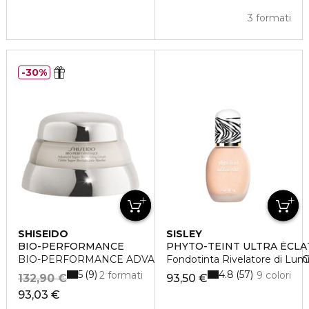
3 formati
30%
SHISEIDO
SISLEY
BIO-PERFORMANCE
PHYTO-TEINT ULTRA ÉCLA
BIO-PERFORMANCE ADVANCED SUPER REVITALIZING 
Fondotinta Rivelatore di Lumi
5
4.8
9
57
2 formati
9 colori
132,90 €
93,50 €
93,03 €