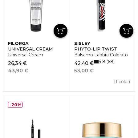
FILORGA
SISLEY
UNIVERSAL CREAM
PHYTO-LIP TWIST
Universal Cream
Balsamo Labbra Colorato
4.8
68
26,34 €
42,40 €
43,90 €
53,00 €
11 colori
20%