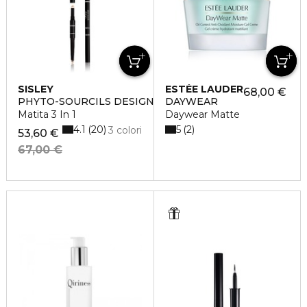
SISLEY
ESTÉE LAUDER
68,00 €
PHYTO-SOURCILS DESIGN
DAYWEAR
Matita 3 In 1
Daywear Matte
4.1
5
20
2
3 colori
53,60 €
67,00 €