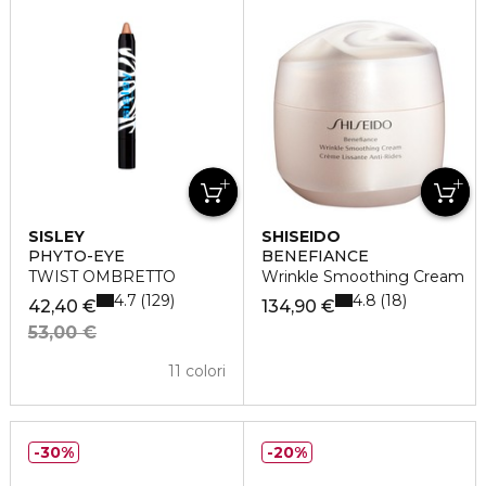
SISLEY
SHISEIDO
PHYTO-EYE
BENEFIANCE
TWIST OMBRETTO
Wrinkle Smoothing Cream
4.7
4.8
129
18
42,40 €
134,90 €
53,00 €
11 colori
30%
20%