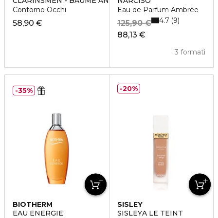
CLARINSMEN - BAUME ANTI-RIDES YEUX
NARCISO
Contorno Occhi
Eau de Parfum Ambrée
4.7
9
58,90 €
125,90 €
88,13 €
3 formati
20%
35%
BIOTHERM
SISLEY
EAU ENERGIE
SISLEŸA LE TEINT