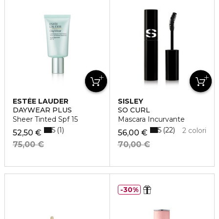
ESTÉE LAUDER
SISLEY
DAYWEAR PLUS
SO CURL
Sheer Tinted Spf 15
Mascara Incurvante
5
5
1
22
2 colori
52,50 €
56,00 €
75,00 €
70,00 €
30%