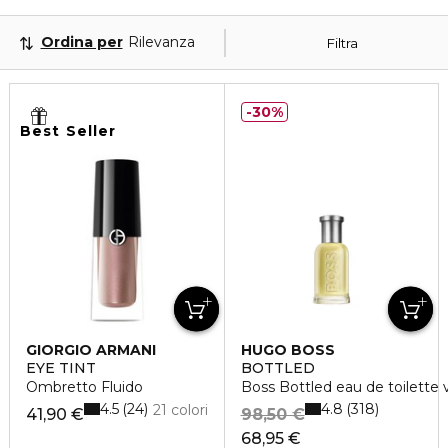
Ordina per
Rilevanza
Filtra
30%
Best Seller
GIORGIO ARMANI
HUGO BOSS
EYE TINT
BOTTLED
Ombretto Fluido
Boss Bottled eau de toilette 
4.5
4.8
24
318
21 colori
41,90 €
98,50 €
68,95 €