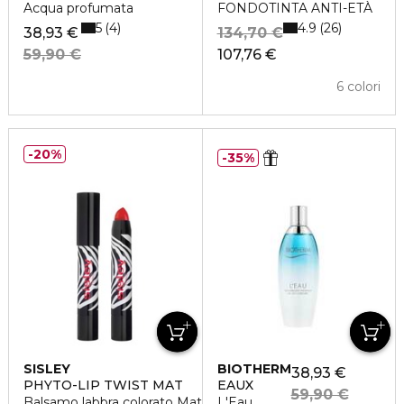
Acqua profumata
FONDOTINTA ANTI-ETÀ
5
4.9
4
26
38,93 €
134,70 €
59,90 €
107,76 €
6 colori
20%
35%
SISLEY
BIOTHERM
38,93 €
PHYTO-LIP TWIST MAT
EAUX
59,90 €
Balsamo labbra colorato Mat
L'Eau