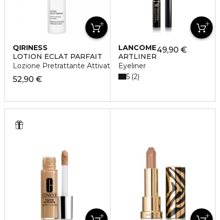
QIRINESS
LANCÔME
49,90 €
LOTION ÉCLAT PARFAIT
ARTLINER
Lozione Pretrattante Attivatrice di Luminosità
Eyeliner
5
2
52,90 €