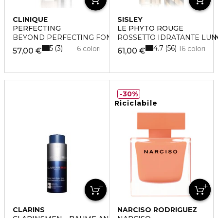
CLINIQUE
SISLEY
PERFECTING
LE PHYTO ROUGE
BEYOND PERFECTING FONDOTINTA E CORRETTORE 2-I
ROSSETTO IDRATANTE LUN
5
4.7
3
56
6 colori
16 colori
57,00 €
61,00 €
30%
Riciclabile
CLARINS
NARCISO RODRIGUEZ