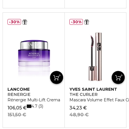
30%
30%
LANCÔME
YVES SAINT LAURENT
RÉNERGIE
THE CURLER
Rénergie Multi-Lift Crema
Mascara Volume Effet Faux Ci
4.7
3
106,05 €
34,23 €
151,50 €
48,90 €