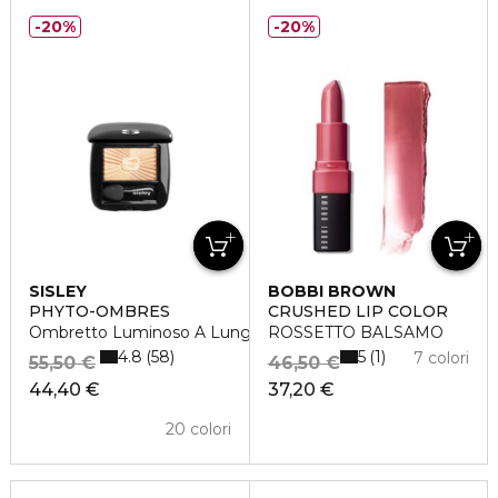
20%
20%
SISLEY
BOBBI BROWN
PHYTO-OMBRES
CRUSHED LIP COLOR
Ombretto Luminoso A Lunga Tenuta
ROSSETTO BALSAMO
4.8
5
58
1
7 colori
55,50 €
46,50 €
44,40 €
37,20 €
20 colori