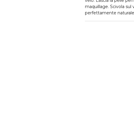
velo. Lascia la pelle pe
maquillage. Scivola sul
perfettamente naturale
trasparenza Phyto-Poudr
visibilmente la grana dell
estratto di Fiore di Ibis
mantiene l’idratazione 
sensazione di confort pe
dermatologico, è ideale pe
houppette in velluto di 
confezione rotonda, ele
Un effetto "foto-ritocco
naturale, Phyto-Poudre L
imperfezioni e fissa il m
dall'effetto mat.