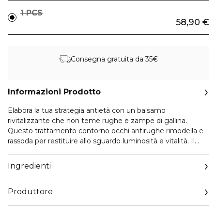
1 PCS
58,90 €
Consegna gratuita da 35€
Informazioni Prodotto
Elabora la tua strategia antietà con un balsamo
rivitalizzante che non teme rughe e zampe di gallina.
Questo trattamento contorno occhi antirughe rimodella e
rassoda per restituire allo sguardo luminosità e vitalità. Il
balsamo si applica ogni sera. Texture non grassa per un
finish mat e fresco.
Ingredienti
Produttore
Email