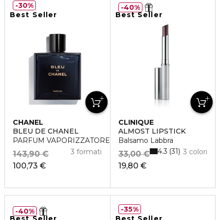
30%
40%
Best Seller
Best Seller
CHANEL
CLINIQUE
BLEU DE CHANEL
ALMOST LIPSTICK
PARFUM VAPORIZZATORE
Balsamo Labbra
4.3
31
3 formati
3 colori
143,90 €
33,00 €
100,73 €
19,80 €
35%
40%
Best Seller
Best Seller