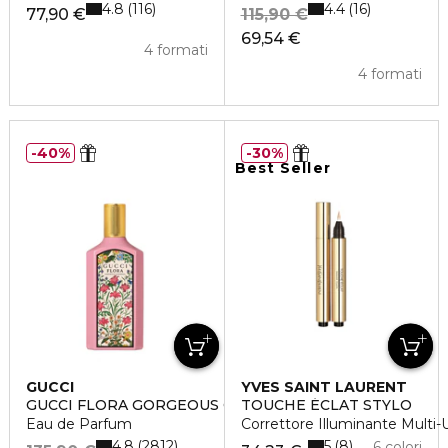
4.8
4.4
116
16
77,90 €
115,90 €
69,54 €
4 formati
4 formati
40%
30%
Best Seller
GUCCI
YVES SAINT LAURENT
GUCCI FLORA GORGEOUS GARDENIA
TOUCHE ÉCLAT STYLO
Eau de Parfum
Correttore Illuminante Multi-
4.8
5
2812
8
6 colori