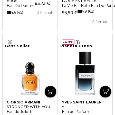
EROS
LA VIE EST BELLE
85,73 €
Eau De Parfum
La Vie Est Belle Eau De Parf
4.9
62
4.6
45
3 formati
93,90 €
5 formati
40%
Best Seller
Pianeta Green
GIORGIO ARMANI
YVES SAINT LAURENT
STRONGER WITH YOU
Y
Eau de Toilette
Eau de Parfum