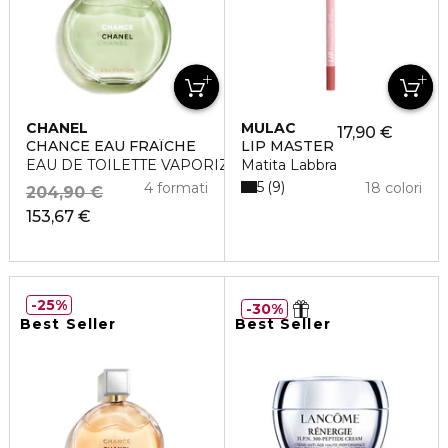
CHANEL
MULAC
17,90 €
CHANCE EAU FRAÎCHE
LIP MASTER
EAU DE TOILETTE VAPORIZZATORE
Matita Labbra
5
9
4 formati
18 colori
204,90 €
153,67 €
25%
30%
Best Seller
Best Seller