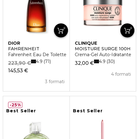
DIOR
CLINIQUE
FAHRENHEIT
MOISTURE SURGE 100H
Fahrenheit Eau De Toilette
Crema-Gel Auto-Idratante
4.9
4.9
71
30
223,90 €
32,00 €
145,53 €
4 formati
3 formati
25%
Best Seller
Best Seller