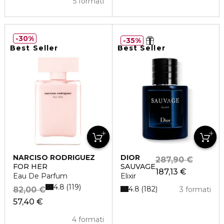
5 formati
30%
35%
Best Seller
Best Seller
NARCISO RODRIGUEZ
DIOR
287,90 €
FOR HER
SAUVAGE
187,13 €
Eau De Parfum
Elixir
4.8
119
4.8
182
82,00 €
3 formati
57,40 €
4 formati