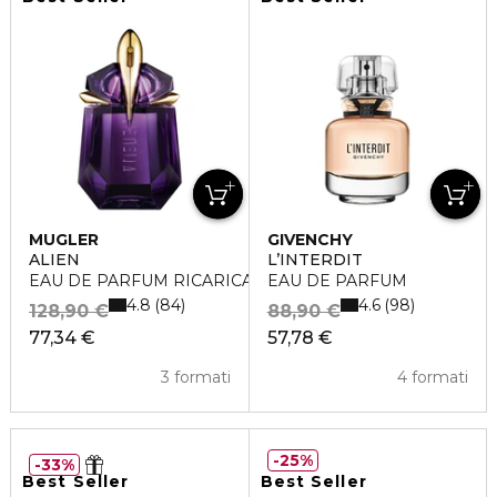
MUGLER
GIVENCHY
ALIEN
L’INTERDIT
EAU DE PARFUM RICARICABILE
EAU DE PARFUM
4.8
4.6
84
98
128,90 €
88,90 €
77,34 €
57,78 €
3 formati
4 formati
25%
33%
Best Seller
Best Seller