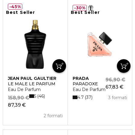
45%
30%
Best Seller
Best Seller
JEAN PAUL GAULTIER
PRADA
96,90 €
LE MALE LE PARFUM
PARADOXE
67,83 €
Eau De Parfum
Eau De Parfum
5
46
4.7
37
158,90 €
3 formati
87,39 €
2 formati