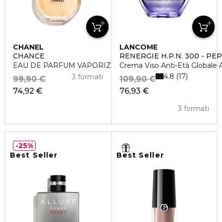
CHANEL
LANCÔME
CHANCE
RÉNERGIE H.P.N. 300 - PE
EAU DE PARFUM VAPORIZZATORE
Crema Viso Anti-Età Globale 
4.8
17
3 formati
99,90 €
109,90 €
74,92 €
76,93 €
3 formati
25%
Best Seller
Best Seller