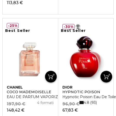
113,83 €
25%
30%
Best Seller
Best Seller
CHANEL
DIOR
COCO MADEMOISELLE
HYPNOTIC POISON
EAU DE PARFUM VAPORIZZATORE
Hypnotic Poison Eau De Toile
4.8
93
4 formati
197,90 €
96,90 €
148,42 €
67,83 €