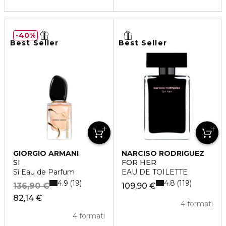
40%
Best Seller
Best Seller
GIORGIO ARMANI
NARCISO RODRIGUEZ
SÌ
FOR HER
Sì Eau de Parfum
EAU DE TOILETTE
4.9
4.8
19
119
136,90 €
109,90 €
82,14 €
4 formati
4 formati