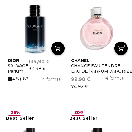
DIOR
CHANEL
134,90 €
SAUVAGE
CHANCE EAU TENDRE
90,38 €
Parfum
EAU DE PARFUM VAPORIZ
4 formati
4.8
182
4 formati
99,90 €
74,92 €
25%
30%
Best Seller
Best Seller