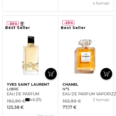
4 formati
25%
35%
Best Seller
Best Seller
YVES SAINT LAURENT
CHANEL
LIBRE
N°5
EAU DE PARFUM
EAU DE PARFUM VAPORIZ
4.6
31
3 formati
192,90 €
102,90 €
125,38 €
77,17 €