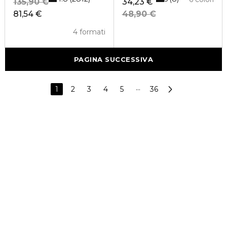
135,90 €
34,23 €
81,54 €
48,90 €
4 formati
PAGINA SUCCESSIVA
1
2
3
4
5
···
36