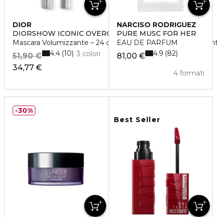
DIOR
NARCISO RODRIGUEZ
DIORSHOW ICONIC OVERCURL
PURE MUSC FOR HER
Mascara Volumizzante – 24 ore di tenuta – Effetto Fortifican
EAU DE PARFUM
4.4
4.9
10
82
3 colori
51,90 €
81,00 €
34,77 €
4 formati
30%
Best Seller