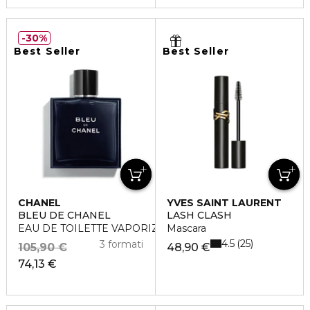
30%
Best Seller
Best Seller
CHANEL
YVES SAINT LAURENT
BLEU DE CHANEL
LASH CLASH
EAU DE TOILETTE VAPORIZZATORE
Mascara
4.5
25
3 formati
105,90 €
48,90 €
74,13 €