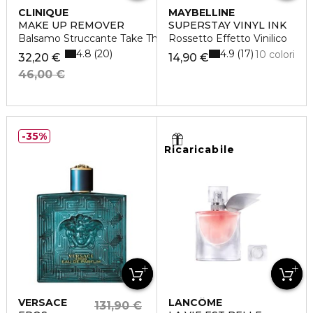
CLINIQUE
MAYBELLINE
MAKE UP REMOVER
SUPERSTAY VINYL INK
Balsamo Struccante Take The Day Off
Rossetto Effetto Vinilico
4.8
4.9
20
17
10 colori
32,20 €
14,90 €
46,00 €
35%
Ricaricabile
VERSACE
LANCÔME
131,90 €