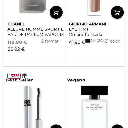
CHANEL
GIORGIO ARMANI
ALLURE HOMME SPORT EAU EXTRÊME
EYE TINT
EAU DE PARFUM VAPORIZZATORE
Ombretto Fluido
4.5
24
2 formati
21 colori
119,90 €
41,90 €
89,92 €
33%
Best Seller
Vegano