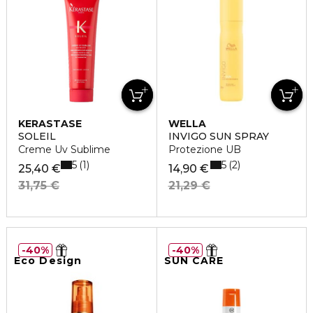
KERASTASE
WELLA
SOLEIL
INVIGO SUN SPRAY
Creme Uv Sublime
Protezione UB
5
5
1
2
25,40 €
14,90 €
31,75 €
21,29 €
40%
40%
Eco Design
SUN CARE