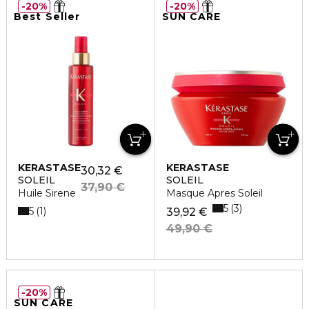
20%
20%
Best Seller
SUN CARE
KERASTASE
KERASTASE
30,32 €
SOLEIL
SOLEIL
37,90 €
Huile Sirene
Masque Apres Soleil
5
3
5
1
39,92 €
49,90 €
20%
SUN CARE